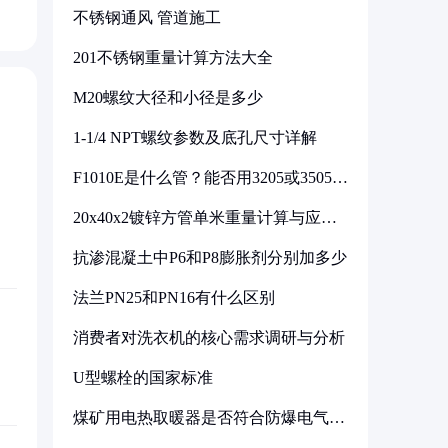
不锈钢通风 管道施工
201不锈钢重量计算方法大全
M20螺纹大径和小径是多少
1-1/4 NPT螺纹参数及底孔尺寸详解
F1010E是什么管？能否用3205或3505代
换
20x40x2镀锌方管单米重量计算与应用
分析
抗渗混凝土中P6和P8膨胀剂分别加多少
法兰PN25和PN16有什么区别
消费者对洗衣机的核心需求调研与分析
U型螺栓的国家标准
煤矿用电热取暖器是否符合防爆电气设
备标准