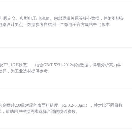
括各引脚定义、典型电压/电流值、内部逻辑关系等核心数据，并附引脚参
电路设计要点，数据参考自杭州士兰微电子官方规格书（版本
_1/2H状态），结合GB/T 5231-2012标准数据，详细分析其力学
差异，为工业选材提供参考。
砂200目对应的表面粗糙度（Ra 3.2-6.3μm），并对比不同目数
业实践，帮助用户根据需求选择合适的喷砂参数。