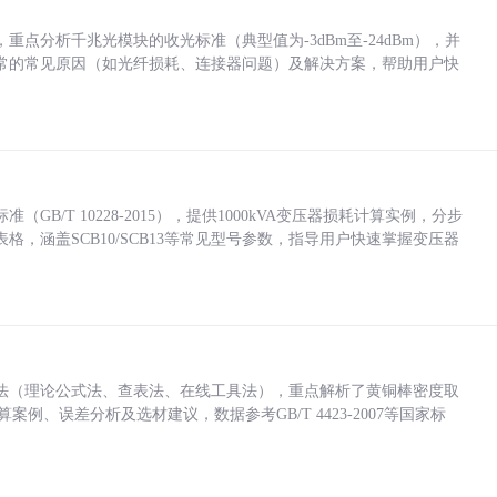
点分析千兆光模块的收光标准（典型值为-3dBm至-24dBm），并
常的常见原因（如光纤损耗、连接器问题）及解决方案，帮助用户快
/T 10228-2015），提供1000kVA变压器损耗计算实例，分步
，涵盖SCB10/SCB13等常见型号参数，指导用户快速掌握变压器
法（理论公式法、查表法、在线工具法），重点解析了黄铜棒密度取
计算案例、误差分析及选材建议，数据参考GB/T 4423-2007等国家标