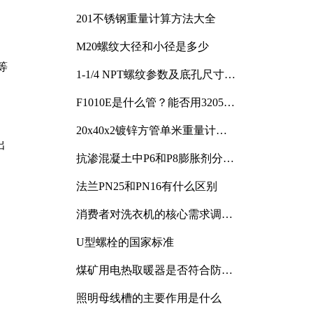
201不锈钢重量计算方法大全
M20螺纹大径和小径是多少
等
1-1/4 NPT螺纹参数及底孔尺寸详
解
F1010E是什么管？能否用3205或
3505代换
20x40x2镀锌方管单米重量计算
与应用分析
出
抗渗混凝土中P6和P8膨胀剂分别
加多少
法兰PN25和PN16有什么区别
消费者对洗衣机的核心需求调研
与分析
U型螺栓的国家标准
煤矿用电热取暖器是否符合防爆
电气设备标准
照明母线槽的主要作用是什么