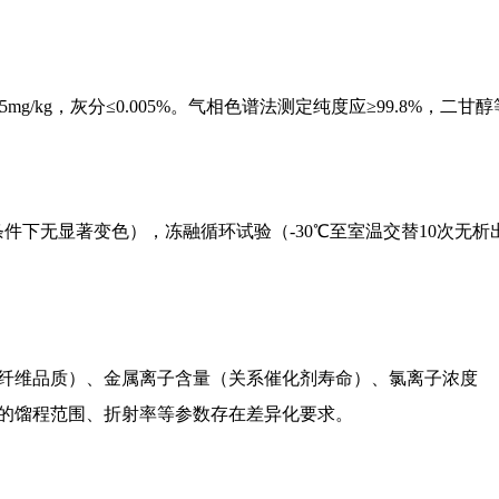
5mg/kg，灰分≤0.005%。气相色谱法测定纯度应≥99.8%，二甘醇
条件下无显著变色），冻融循环试验（-30℃至室温交替10次无析
纤维品质）、金属离子含量（关系催化剂寿命）、氯离子浓度
的馏程范围、折射率等参数存在差异化要求。