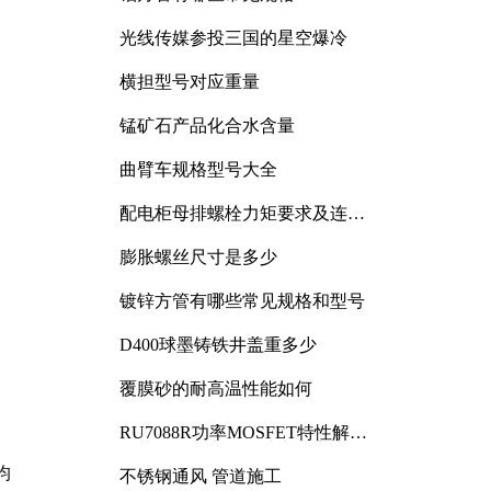
光线传媒参投三国的星空爆冷
横担型号对应重量
锰矿石产品化合水含量
曲臂车规格型号大全
配电柜母排螺栓力矩要求及连接
规范详解
膨胀螺丝尺寸是多少
镀锌方管有哪些常见规格和型号
D400球墨铸铁井盖重多少
覆膜砂的耐高温性能如何
RU7088R功率MOSFET特性解析
及其在可调电源设计中的实践
均
不锈钢通风 管道施工