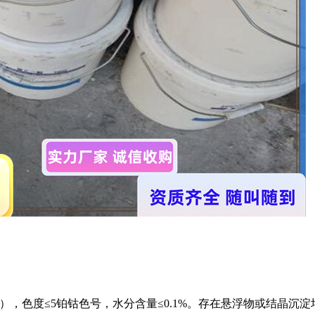
定），色度≤5铂钴色号，水分含量≤0.1%。存在悬浮物或结晶沉淀