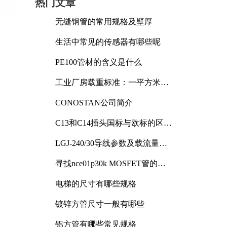
热门文章
无缝钢管的常用规格及壁厚
生活中常见的传感器有哪些呢
PE100管材的含义是什么
工业厂房载重标准：一平方米能
承受多少公斤
CONOSTAN公司简介
C13和C14插头国标与欧标的区别
及其标准解析
LGJ-240/30导线参数及载流量解
析
寻找nce01p30k MOSFET管的合
适替代型号
电梯的尺寸有哪些规格
镀锌方管尺寸一般有哪些
铝方管有哪些常见规格