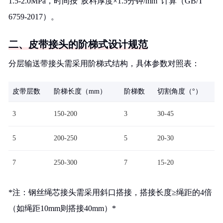
1.5-2.0MPa，时间按"胶料厚度×1.5分钟/mm"计算（GB/T
6759-2017）。
二、皮带接头的阶梯式设计规范
分层输送带接头需采用阶梯式结构，具体参数对照表：
皮带层数
阶梯长度（mm）
阶梯数
切割角度（°）
3
150-200
3
30-45
5
200-250
5
20-30
7
250-300
7
15-20
*注：钢丝绳芯接头需采用斜口搭接，搭接长度≥绳距的4倍
（如绳距10mm则搭接40mm）*