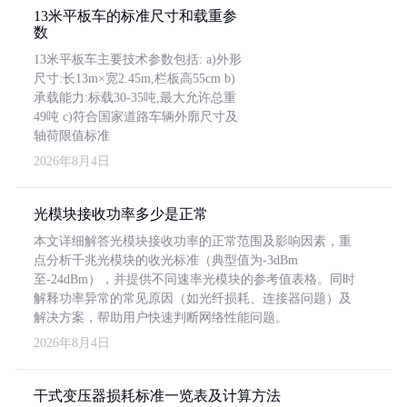
13米平板车的标准尺寸和载重参
数
13米平板车主要技术参数包括: a)外形
尺寸:长13m×宽2.45m,栏板高55cm b)
承载能力:标载30-35吨,最大允许总重
49吨 c)符合国家道路车辆外廓尺寸及
轴荷限值标准
2026年8月4日
光模块接收功率多少是正常
本文详细解答光模块接收功率的正常范围及影响因素，重
点分析千兆光模块的收光标准（典型值为-3dBm
至-24dBm），并提供不同速率光模块的参考值表格。同时
解释功率异常的常见原因（如光纤损耗、连接器问题）及
解决方案，帮助用户快速判断网络性能问题。
2026年8月4日
干式变压器损耗标准一览表及计算方法