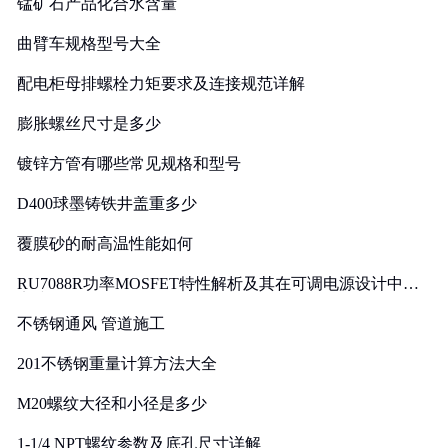
锰矿石产品化合水含量
曲臂车规格型号大全
配电柜母排螺栓力矩要求及连接规范详解
膨胀螺丝尺寸是多少
镀锌方管有哪些常见规格和型号
D400球墨铸铁井盖重多少
覆膜砂的耐高温性能如何
RU7088R功率MOSFET特性解析及其在可调电源设计中的
实践
不锈钢通风 管道施工
201不锈钢重量计算方法大全
M20螺纹大径和小径是多少
1-1/4 NPT螺纹参数及底孔尺寸详解