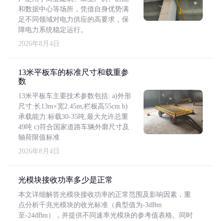
和数据中心等场所，凭借自身优势满
足不同领域对电力供应的高要求，保
障电力系统稳定运行。
2026年8月4日
13米平板车的标准尺寸和载重参
数
13米平板车主要技术参数包括: a)外形
尺寸:长13m×宽2.45m,栏板高55cm b)
承载能力:标载30-35吨,最大允许总重
49吨 c)符合国家道路车辆外廓尺寸及
轴荷限值标准
2026年8月4日
光模块接收功率多少是正常
本文详细解答光模块接收功率的正常范围及影响因素，重
点分析千兆光模块的收光标准（典型值为-3dBm
至-24dBm），并提供不同速率光模块的参考值表格。同时