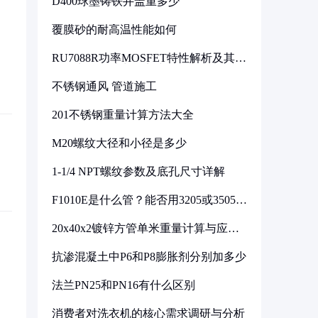
D400球墨铸铁井盖重多少
覆膜砂的耐高温性能如何
RU7088R功率MOSFET特性解析及其在
可调电源设计中的实践
不锈钢通风 管道施工
201不锈钢重量计算方法大全
M20螺纹大径和小径是多少
1-1/4 NPT螺纹参数及底孔尺寸详解
F1010E是什么管？能否用3205或3505代
换
20x40x2镀锌方管单米重量计算与应用
分析
抗渗混凝土中P6和P8膨胀剂分别加多少
法兰PN25和PN16有什么区别
消费者对洗衣机的核心需求调研与分析