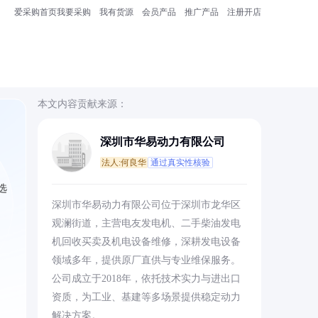
爱采购首页
我要采购
我有货源
会员产品
推广产品
注册开店
本文内容贡献来源：
深圳市华易动力有限公司
法人:何良华
通过真实性核验
选
深圳市华易动力有限公司位于深圳市龙华区
观澜街道，主营电友发电机、二手柴油发电
机回收买卖及机电设备维修，深耕发电设备
领域多年，提供原厂直供与专业维保服务。
，
公司成立于2018年，依托技术实力与进出口
资质，为工业、基建等多场景提供稳定动力
解决方案。