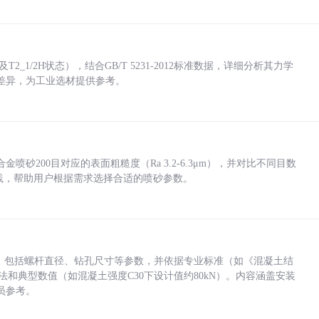
_1/2H状态），结合GB/T 5231-2012标准数据，详细分析其力学
差异，为工业选材提供参考。
砂200目对应的表面粗糙度（Ra 3.2-6.3μm），并对比不同目数
业实践，帮助用户根据需求选择合适的喷砂参数。
力，包括螺杆直径、钻孔尺寸等参数，并依据专业标准（如《混凝土结
方法和典型数值（如混凝土强度C30下设计值约80kN）。内容涵盖安装
员参考。