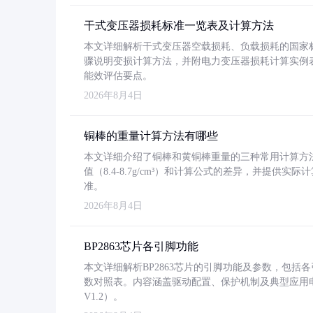
干式变压器损耗标准一览表及计算方法
本文详细解析干式变压器空载损耗、负载损耗的国家标准（GB
骤说明变损计算方法，并附电力变压器损耗计算实例表格
能效评估要点。
2026年8月4日
铜棒的重量计算方法有哪些
本文详细介绍了铜棒和黄铜棒重量的三种常用计算方
值（8.4-8.7g/cm³）和计算公式的差异，并提供实际
准。
2026年8月4日
BP2863芯片各引脚功能
本文详细解析BP2863芯片的引脚功能及参数，包
数对照表。内容涵盖驱动配置、保护机制及典型应用
V1.2）。