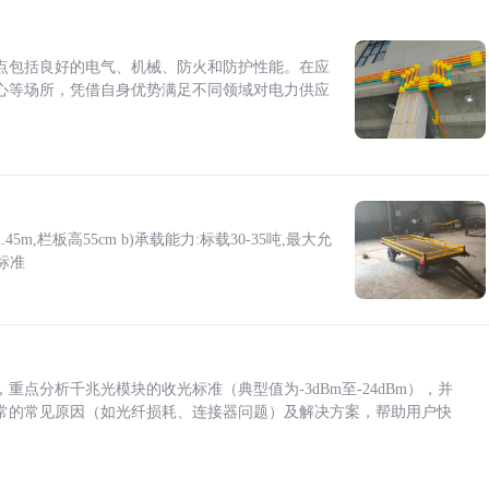
点包括良好的电气、机械、防火和防护性能。在应
心等场所，凭借自身优势满足不同领域对电力供应
5m,栏板高55cm b)承载能力:标载30-35吨,最大允
标准
点分析千兆光模块的收光标准（典型值为-3dBm至-24dBm），并
常的常见原因（如光纤损耗、连接器问题）及解决方案，帮助用户快