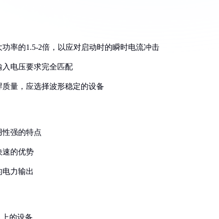
功率的1.5-2倍，以应对启动时的瞬时电流冲击
输入电压要求完全匹配
电焊质量，应选择波形稳定的设备
用性强的特点
快速的优势
的电力输出
以上的设备