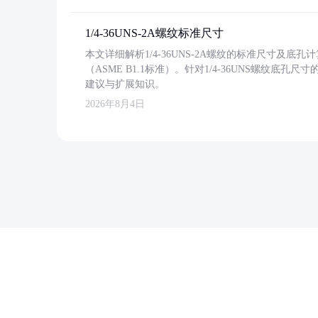
1/4-36UNS-2A螺纹标准尺寸
本文详细解析1/4-36UNS-2A螺纹的标准尺寸及
（ASME B1.1标准）。针对1/4-36UNS螺纹底
建议与扩展知识。
2026年8月4日