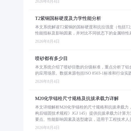
2026年8月4日
T2紫铜国标硬度及力学性能分析
本文系统解读T2紫铜的国标硬度和抗拉强度（包括T2及T2
性能指标及影响因素，并对比不同状态下的金属特性
2026年8月4日
喷砂都有多少目
本文系统介绍了喷砂目数的分级标准，重点分析了铝合金喷
的应用场景。数据来源包括ISO 8503-1标准和行
2026年8月4日
M20化学锚栓尺寸规格及抗拔承载力详解
本文详细解析M20化学锚栓的尺寸规格和抗拔承载
构后锚固技术规程》JGJ 145）提供抗拔承载力计算
要点、性能影响因素及选型建议，适用于工程技术人
2026年8月4日