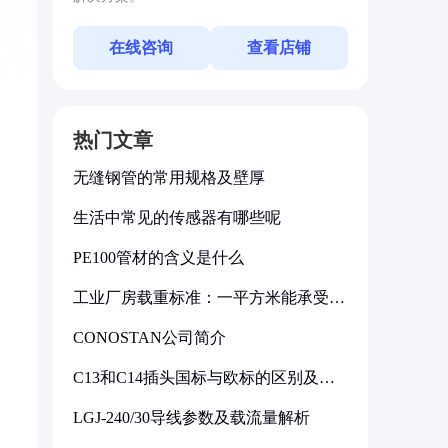
在线咨询
查看店铺
热门文章
无缝钢管的常用规格及壁厚
生活中常见的传感器有哪些呢
PE100管材的含义是什么
工业厂房载重标准：一平方米能承受多
少公斤
CONOSTAN公司简介
C13和C14插头国标与欧标的区别及其
标准解析
LGJ-240/30导线参数及载流量解析