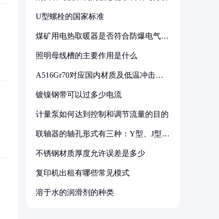
U型螺栓的国家标准
煤矿用电热取暖器是否符合防爆电气设
备标准
照明母线槽的主要作用是什么
A516Gr70对应国内材质及低温冲击要
求解析
镀镍钢带可以过多少电流
计量泵如何达到控制和调节流量的目的
联轴器的轴孔形式有三种：Y型、J型、
Z型
不锈钢材质厚度允许误差是多少
复印机出租有哪些常见模式
溶于水的润滑剂的种类