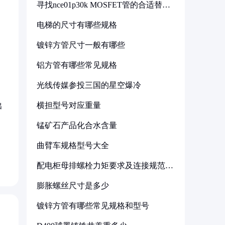
寻找nce01p30k MOSFET管的合适替代
型号
电梯的尺寸有哪些规格
镀锌方管尺寸一般有哪些
铝方管有哪些常见规格
光线传媒参投三国的星空爆冷
横担型号对应重量
出
锰矿石产品化合水含量
曲臂车规格型号大全
配电柜母排螺栓力矩要求及连接规范详
解
膨胀螺丝尺寸是多少
镀锌方管有哪些常见规格和型号