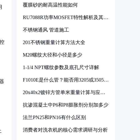
覆膜砂的耐高温性能如何
用
RU7088R功率MOSFET特性解析及其在
可调电源设计中的实践
不锈钢通风 管道施工
控
201不锈钢重量计算方法大全
M20螺纹大径和小径是多少
1-1/4 NPT螺纹参数及底孔尺寸详解
F1010E是什么管？能否用3205或3505代
器
换
20x40x2镀锌方管单米重量计算与应用
分析
抗渗混凝土中P6和P8膨胀剂分别加多少
法兰PN25和PN16有什么区别
消费者对洗衣机的核心需求调研与分析
土