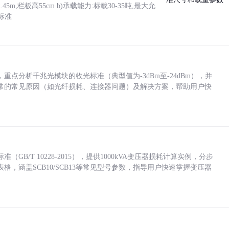
5m,栏板高55cm b)承载能力:标载30-35吨,最大允
标准
点分析千兆光模块的收光标准（典型值为-3dBm至-24dBm），并
常的常见原因（如光纤损耗、连接器问题）及解决方案，帮助用户快
/T 10228-2015），提供1000kVA变压器损耗计算实例，分步
，涵盖SCB10/SCB13等常见型号参数，指导用户快速掌握变压器