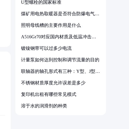
U型螺栓的国家标准
煤矿用电热取暖器是否符合防爆电气设
备标准
照明母线槽的主要作用是什么
A516Gr70对应国内材质及低温冲击要
求解析
镀镍钢带可以过多少电流
计量泵如何达到控制和调节流量的目的
联轴器的轴孔形式有三种：Y型、J型、
Z型
不锈钢材质厚度允许误差是多少
复印机出租有哪些常见模式
溶于水的润滑剂的种类