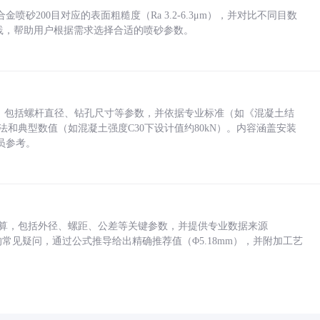
砂200目对应的表面粗糙度（Ra 3.2-6.3μm），并对比不同目数
业实践，帮助用户根据需求选择合适的喷砂参数。
力，包括螺杆直径、钻孔尺寸等参数，并依据专业标准（如《混凝土结
方法和典型数值（如混凝土强度C30下设计值约80kN）。内容涵盖安装
员参考。
底孔计算，包括外径、螺距、公差等关键参数，并提供专业数据来源
孔尺寸的常见疑问，通过公式推导给出精确推荐值（Φ5.18mm），并附加工艺