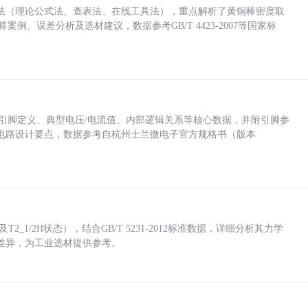
法（理论公式法、查表法、在线工具法），重点解析了黄铜棒密度取
计算案例、误差分析及选材建议，数据参考GB/T 4423-2007等国家标
括各引脚定义、典型电压/电流值、内部逻辑关系等核心数据，并附引脚参
电路设计要点，数据参考自杭州士兰微电子官方规格书（版本
_1/2H状态），结合GB/T 5231-2012标准数据，详细分析其力学
差异，为工业选材提供参考。