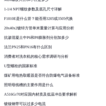
1-1/4 NPT螺纹参数及底孔尺寸详解
F1010E是什么管？能否用3205或3505代换
20x40x2镀锌方管单米重量计算与应用分析
抗渗混凝土中P6和P8膨胀剂分别加多少
法兰PN25和PN16有什么区别
消费者对洗衣机的核心需求调研与分析
U型螺栓的国家标准
煤矿用电热取暖器是否符合防爆电气设备标准
照明母线槽的主要作用是什么
A516Gr70对应国内材质及低温冲击要求解析
镀镍钢带可以过多少电流