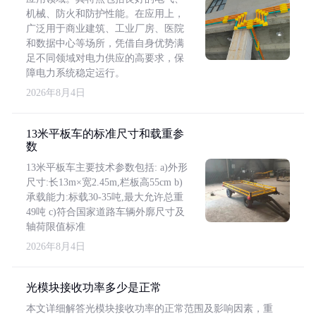
机械、防火和防护性能。在应用上，
广泛用于商业建筑、工业厂房、医院
和数据中心等场所，凭借自身优势满
足不同领域对电力供应的高要求，保
障电力系统稳定运行。
2026年8月4日
13米平板车的标准尺寸和载重参
数
13米平板车主要技术参数包括: a)外形
尺寸:长13m×宽2.45m,栏板高55cm b)
承载能力:标载30-35吨,最大允许总重
49吨 c)符合国家道路车辆外廓尺寸及
轴荷限值标准
2026年8月4日
光模块接收功率多少是正常
本文详细解答光模块接收功率的正常范围及影响因素，重