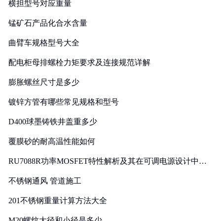
横担型号对应重量
锰矿石产品化合水含量
曲臂车规格型号大全
配电柜母排螺栓力矩要求及连接规范详解
膨胀螺丝尺寸是多少
镀锌方管有哪些常见规格和型号
D400球墨铸铁井盖重多少
覆膜砂的耐高温性能如何
RU7088R功率MOSFET特性解析及其在可调电源设计中的
实践
不锈钢通风 管道施工
201不锈钢重量计算方法大全
M20螺纹大径和小径是多少