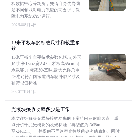
和数据中心等场所，凭借自身优势满
足不同领域对电力供应的高要求，保
障电力系统稳定运行。
2026年8月4日
13米平板车的标准尺寸和载重参
数
13米平板车主要技术参数包括: a)外形
尺寸:长13m×宽2.45m,栏板高55cm b)
承载能力:标载30-35吨,最大允许总重
49吨 c)符合国家道路车辆外廓尺寸及
轴荷限值标准
2026年8月4日
光模块接收功率多少是正常
本文详细解答光模块接收功率的正常范围及影响因素，重
点分析千兆光模块的收光标准（典型值为-3dBm
至-24dBm），并提供不同速率光模块的参考值表格。同时