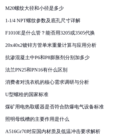
M20螺纹大径和小径是多少
1-1/4 NPT螺纹参数及底孔尺寸详解
F1010E是什么管？能否用3205或3505代换
20x40x2镀锌方管单米重量计算与应用分析
抗渗混凝土中P6和P8膨胀剂分别加多少
法兰PN25和PN16有什么区别
消费者对洗衣机的核心需求调研与分析
U型螺栓的国家标准
煤矿用电热取暖器是否符合防爆电气设备标准
照明母线槽的主要作用是什么
A516Gr70对应国内材质及低温冲击要求解析