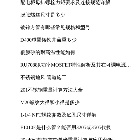
配电柜母排螺栓力矩要求及连接规范详解
膨胀螺丝尺寸是多少
镀锌方管有哪些常见规格和型号
D400球墨铸铁井盖重多少
覆膜砂的耐高温性能如何
RU7088R功率MOSFET特性解析及其在可调电源设
计中的实践
不锈钢通风 管道施工
201不锈钢重量计算方法大全
M20螺纹大径和小径是多少
1-1/4 NPT螺纹参数及底孔尺寸详解
F1010E是什么管？能否用3205或3505代换
20x40x2镀锌方管单米重量计算与应用分析