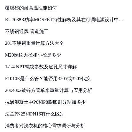
覆膜砂的耐高温性能如何
RU7088R功率MOSFET特性解析及其在可调电源设计中的
实践
不锈钢通风 管道施工
201不锈钢重量计算方法大全
M20螺纹大径和小径是多少
1-1/4 NPT螺纹参数及底孔尺寸详解
F1010E是什么管？能否用3205或3505代换
20x40x2镀锌方管单米重量计算与应用分析
抗渗混凝土中P6和P8膨胀剂分别加多少
法兰PN25和PN16有什么区别
消费者对洗衣机的核心需求调研与分析