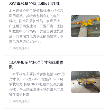
浇筑母线槽的特点和应用领域
本文详细介绍了浇筑母线槽的特点和
应用领域。其特点包括良好的电气、
机械、防火和防护性能。在应用上，
广泛用于商业建筑、工业厂房、医院
和数据中心等场所，凭借自身优势满
足不同领域对电力供应的高要求，保
障电力系统稳定运行。
2026年8月4日
13米平板车的标准尺寸和载重参
数
13米平板车主要技术参数包括: a)外形
尺寸:长13m×宽2.45m,栏板高55cm b)
承载能力:标载30-35吨,最大允许总重
49吨 c)符合国家道路车辆外廓尺寸及
轴荷限值标准
2026年8月4日