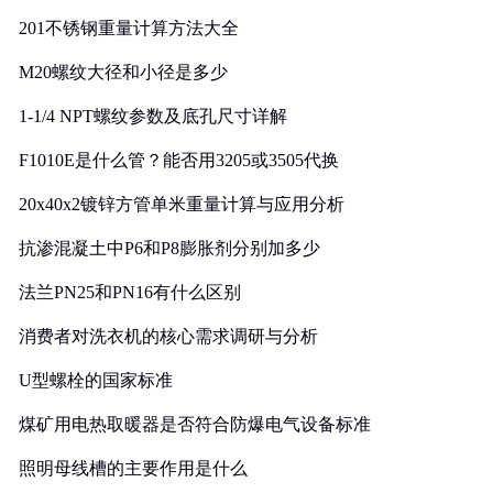
201不锈钢重量计算方法大全
M20螺纹大径和小径是多少
1-1/4 NPT螺纹参数及底孔尺寸详解
F1010E是什么管？能否用3205或3505代换
20x40x2镀锌方管单米重量计算与应用分析
抗渗混凝土中P6和P8膨胀剂分别加多少
法兰PN25和PN16有什么区别
消费者对洗衣机的核心需求调研与分析
U型螺栓的国家标准
煤矿用电热取暖器是否符合防爆电气设备标准
照明母线槽的主要作用是什么