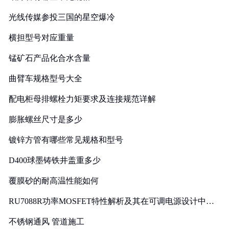
光线传媒参投三国的星空爆冷
横担型号对应重量
锰矿石产品化合水含量
曲臂车规格型号大全
配电柜母排螺栓力矩要求及连接规范详解
膨胀螺丝尺寸是多少
镀锌方管有哪些常见规格和型号
D400球墨铸铁井盖重多少
覆膜砂的耐高温性能如何
RU7088R功率MOSFET特性解析及其在可调电源设计中的
实践
不锈钢通风 管道施工