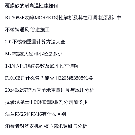
覆膜砂的耐高温性能如何
RU7088R功率MOSFET特性解析及其在可调电源设计中的
实践
不锈钢通风 管道施工
201不锈钢重量计算方法大全
M20螺纹大径和小径是多少
1-1/4 NPT螺纹参数及底孔尺寸详解
F1010E是什么管？能否用3205或3505代换
20x40x2镀锌方管单米重量计算与应用分析
抗渗混凝土中P6和P8膨胀剂分别加多少
法兰PN25和PN16有什么区别
消费者对洗衣机的核心需求调研与分析