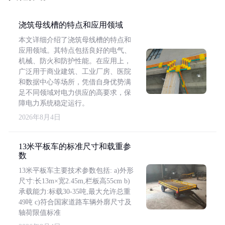
浇筑母线槽的特点和应用领域
本文详细介绍了浇筑母线槽的特点和
应用领域。其特点包括良好的电气、
机械、防火和防护性能。在应用上，
广泛用于商业建筑、工业厂房、医院
和数据中心等场所，凭借自身优势满
足不同领域对电力供应的高要求，保
障电力系统稳定运行。
2026年8月4日
13米平板车的标准尺寸和载重参
数
13米平板车主要技术参数包括: a)外形
尺寸:长13m×宽2.45m,栏板高55cm b)
承载能力:标载30-35吨,最大允许总重
49吨 c)符合国家道路车辆外廓尺寸及
轴荷限值标准