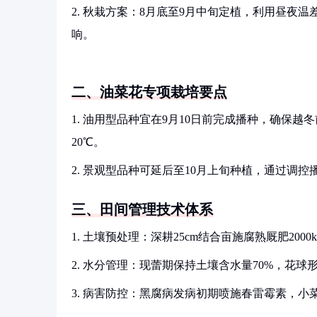
2. 秋栽方案：8月底至9月中旬定植，利用昼夜
响。
二、油菜花专项栽培要点
1. 油用型品种宜在9月10日前完成播种，确保越
20℃。
2. 景观型品种可延后至10月上旬种植，通过调
三、田间管理技术体系
1. 土壤预处理：深耕25cm结合亩施腐熟厩肥2000
2. 水分管理：现蕾期保持土壤含水量70%，花
3. 病害防控：黑腐病发病初期喷施春雷霉素，