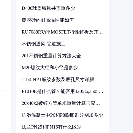
D400球墨铸铁井盖重多少
覆膜砂的耐高温性能如何
RU7088R功率MOSFET特性解析及其在
可调电源设计中的实践
不锈钢通风 管道施工
201不锈钢重量计算方法大全
M20螺纹大径和小径是多少
1-1/4 NPT螺纹参数及底孔尺寸详解
F1010E是什么管？能否用3205或3505代
换
20x40x2镀锌方管单米重量计算与应用
分析
抗渗混凝土中P6和P8膨胀剂分别加多少
法兰PN25和PN16有什么区别