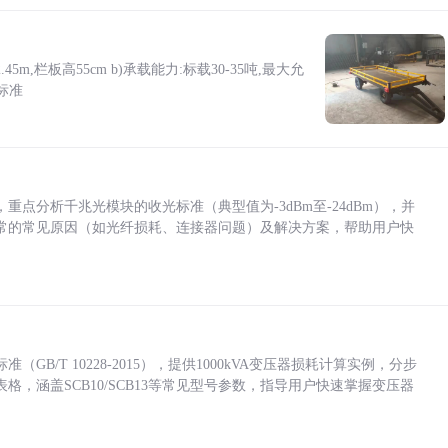
5m,栏板高55cm b)承载能力:标载30-35吨,最大允
标准
点分析千兆光模块的收光标准（典型值为-3dBm至-24dBm），并
常的常见原因（如光纤损耗、连接器问题）及解决方案，帮助用户快
/T 10228-2015），提供1000kVA变压器损耗计算实例，分步
，涵盖SCB10/SCB13等常见型号参数，指导用户快速掌握变压器