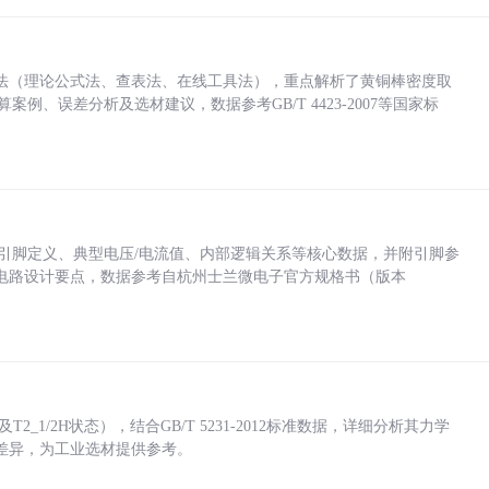
法（理论公式法、查表法、在线工具法），重点解析了黄铜棒密度取
计算案例、误差分析及选材建议，数据参考GB/T 4423-2007等国家标
括各引脚定义、典型电压/电流值、内部逻辑关系等核心数据，并附引脚参
电路设计要点，数据参考自杭州士兰微电子官方规格书（版本
_1/2H状态），结合GB/T 5231-2012标准数据，详细分析其力学
差异，为工业选材提供参考。