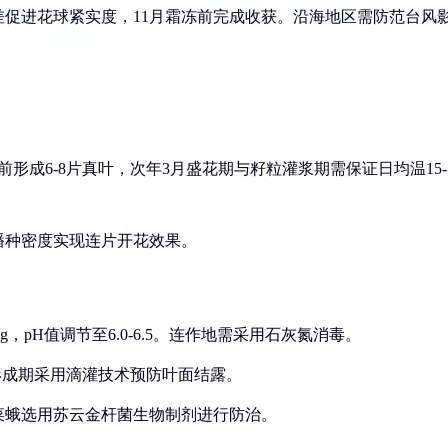
温差促进花球紧实度，11月霜冻前完成收获。沿海地区需防范台风
冬前形成6-8片真叶，次年3月盛花期与籽粒灌浆期需保证日均温15-
控播种密度实现连片开花效果。
kg，pH值调节至6.0-6.5。连作地需采用石灰氮消毒。
球形成期采用滴灌技术预防叶面结露。
小菜蛾选用苏云金杆菌生物制剂进行防治。