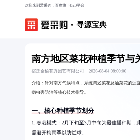
欢迎来到爱采购，百度旗下B2B平台
寻源宝典
南方地区菜花种植季节与
宿迁金榆花卉园艺有限公司
·
2026-08-04 08:00:00
介绍：
针对南方气候特点，系统阐述菜花及油菜花的适
病虫害防治等核心技术指导。
一、核心种植季节划分
1. 春栽模式：2月下旬至3月中旬为最佳播种期
需避开梅雨季以防烂球。