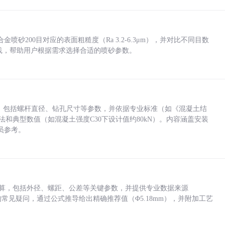
砂200目对应的表面粗糙度（Ra 3.2-6.3μm），并对比不同目数
业实践，帮助用户根据需求选择合适的喷砂参数。
力，包括螺杆直径、钻孔尺寸等参数，并依据专业标准（如《混凝土结
方法和典型数值（如混凝土强度C30下设计值约80kN）。内容涵盖安装
员参考。
底孔计算，包括外径、螺距、公差等关键参数，并提供专业数据来源
孔尺寸的常见疑问，通过公式推导给出精确推荐值（Φ5.18mm），并附加工艺