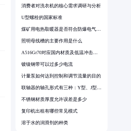
消费者对洗衣机的核心需求调研与分析
U型螺栓的国家标准
煤矿用电热取暖器是否符合防爆电气设
备标准
照明母线槽的主要作用是什么
A516Gr70对应国内材质及低温冲击要
求解析
镀镍钢带可以过多少电流
计量泵如何达到控制和调节流量的目的
联轴器的轴孔形式有三种：Y型、J型、
Z型
不锈钢材质厚度允许误差是多少
复印机出租有哪些常见模式
溶于水的润滑剂的种类