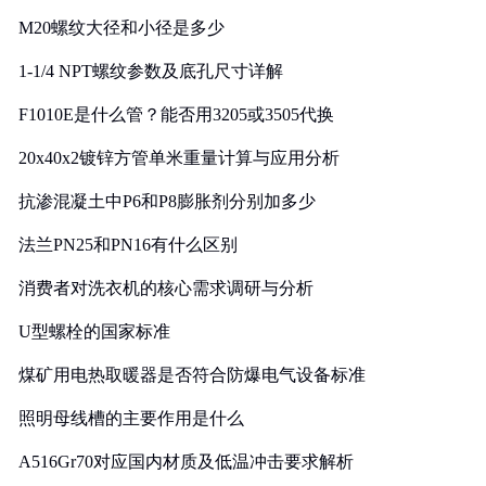
M20螺纹大径和小径是多少
1-1/4 NPT螺纹参数及底孔尺寸详解
F1010E是什么管？能否用3205或3505代换
20x40x2镀锌方管单米重量计算与应用分析
抗渗混凝土中P6和P8膨胀剂分别加多少
法兰PN25和PN16有什么区别
消费者对洗衣机的核心需求调研与分析
U型螺栓的国家标准
煤矿用电热取暖器是否符合防爆电气设备标准
照明母线槽的主要作用是什么
A516Gr70对应国内材质及低温冲击要求解析