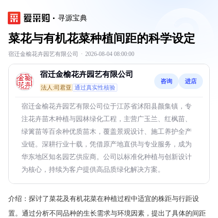
寻源宝典
菜花与有机花菜种植间距的科学设定
宿迁金榆花卉园艺有限公司
·
2026-08-04 08:00:00
宿迁金榆花卉园艺有限公司
咨询
进店
法人:司君亚
通过真实性核验
宿迁金榆花卉园艺有限公司位于江苏省沭阳县颜集镇，专
注花卉苗木种植与园林绿化工程，主营广玉兰、红枫苗、
绿篱苗等百余种优质苗木，覆盖景观设计、施工养护全产
业链。深耕行业十载，凭借原产地直供与专业服务，成为
华东地区知名园艺供应商。公司以标准化种植与创新设计
为核心，持续为客户提供高品质绿化解决方案。
介绍：
探讨了菜花及有机花菜在种植过程中适宜的株距与行距设
置。通过分析不同品种的生长需求与环境因素，提出了具体的间距