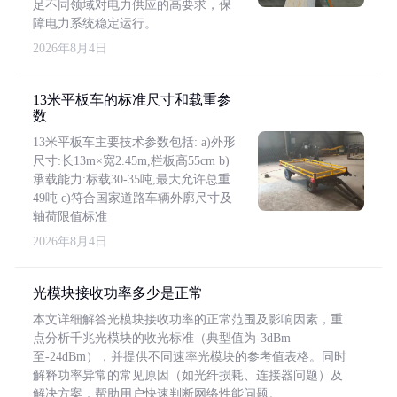
足不同领域对电力供应的高要求，保
障电力系统稳定运行。
2026年8月4日
13米平板车的标准尺寸和载重参
数
13米平板车主要技术参数包括: a)外形
尺寸:长13m×宽2.45m,栏板高55cm b)
承载能力:标载30-35吨,最大允许总重
49吨 c)符合国家道路车辆外廓尺寸及
轴荷限值标准
2026年8月4日
光模块接收功率多少是正常
本文详细解答光模块接收功率的正常范围及影响因素，重
点分析千兆光模块的收光标准（典型值为-3dBm
至-24dBm），并提供不同速率光模块的参考值表格。同时
解释功率异常的常见原因（如光纤损耗、连接器问题）及
解决方案，帮助用户快速判断网络性能问题。