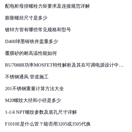
配电柜母排螺栓力矩要求及连接规范详解
膨胀螺丝尺寸是多少
镀锌方管有哪些常见规格和型号
D400球墨铸铁井盖重多少
覆膜砂的耐高温性能如何
RU7088R功率MOSFET特性解析及其在可调电源设计中的
实践
不锈钢通风 管道施工
201不锈钢重量计算方法大全
M20螺纹大径和小径是多少
1-1/4 NPT螺纹参数及底孔尺寸详解
F1010E是什么管？能否用3205或3505代换