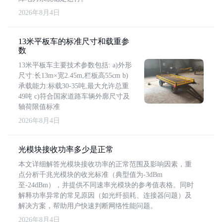
2026年8月4日
13米平板车的标准尺寸和载重参
数
13米平板车主要技术参数包括: a)外形
尺寸:长13m×宽2.45m,栏板高55cm b)
承载能力:标载30-35吨,最大允许总重
49吨 c)符合国家道路车辆外廓尺寸及
轴荷限值标准
2026年8月4日
光模块接收功率多少是正常
本文详细解答光模块接收功率的正常范围及影响因素，重
点分析千兆光模块的收光标准（典型值为-3dBm
至-24dBm），并提供不同速率光模块的参考值表格。同时
解释功率异常的常见原因（如光纤损耗、连接器问题）及
解决方案，帮助用户快速判断网络性能问题。
2026年8月4日