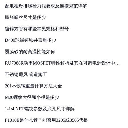
配电柜母排螺栓力矩要求及连接规范详解
膨胀螺丝尺寸是多少
镀锌方管有哪些常见规格和型号
D400球墨铸铁井盖重多少
覆膜砂的耐高温性能如何
RU7088R功率MOSFET特性解析及其在可调电源设计中的
实践
不锈钢通风 管道施工
201不锈钢重量计算方法大全
M20螺纹大径和小径是多少
1-1/4 NPT螺纹参数及底孔尺寸详解
F1010E是什么管？能否用3205或3505代换