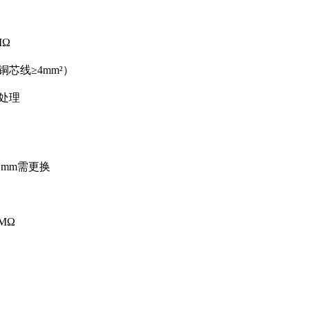
MΩ
芯线≥4mm²）
处理
1mm需更换
MΩ