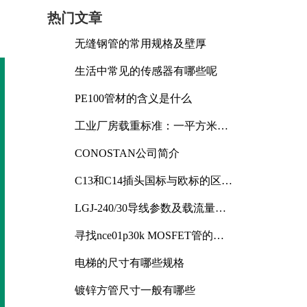
热门文章
无缝钢管的常用规格及壁厚
生活中常见的传感器有哪些呢
PE100管材的含义是什么
工业厂房载重标准：一平方米能
承受多少公斤
CONOSTAN公司简介
C13和C14插头国标与欧标的区别
及其标准解析
LGJ-240/30导线参数及载流量解
析
寻找nce01p30k MOSFET管的合
适替代型号
电梯的尺寸有哪些规格
镀锌方管尺寸一般有哪些