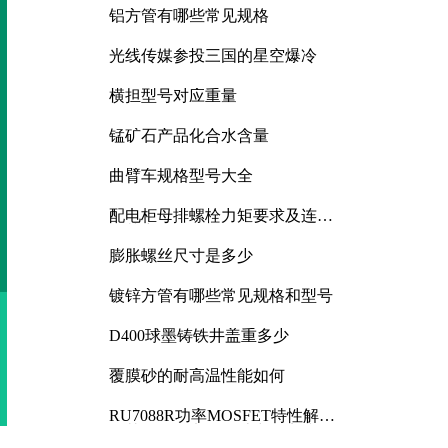
铝方管有哪些常见规格
光线传媒参投三国的星空爆冷
横担型号对应重量
锰矿石产品化合水含量
曲臂车规格型号大全
配电柜母排螺栓力矩要求及连接
规范详解
膨胀螺丝尺寸是多少
镀锌方管有哪些常见规格和型号
D400球墨铸铁井盖重多少
覆膜砂的耐高温性能如何
RU7088R功率MOSFET特性解析
及其在可调电源设计中的实践