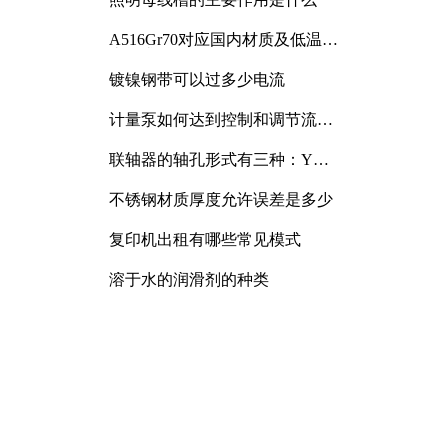
A516Gr70对应国内材质及低温冲
击要求解析
镀镍钢带可以过多少电流
计量泵如何达到控制和调节流量
的目的
联轴器的轴孔形式有三种：Y
型、J型、Z型
不锈钢材质厚度允许误差是多少
复印机出租有哪些常见模式
溶于水的润滑剂的种类