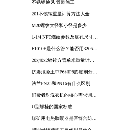
不锈钢通风 管道施工
201不锈钢重量计算方法大全
M20螺纹大径和小径是多少
1-1/4 NPT螺纹参数及底孔尺寸详
解
F1010E是什么管？能否用3205或
3505代换
20x40x2镀锌方管单米重量计算
与应用分析
抗渗混凝土中P6和P8膨胀剂分别
加多少
法兰PN25和PN16有什么区别
消费者对洗衣机的核心需求调研
与分析
U型螺栓的国家标准
煤矿用电热取暖器是否符合防爆
电气设备标准
照明母线槽的主要作用是什么