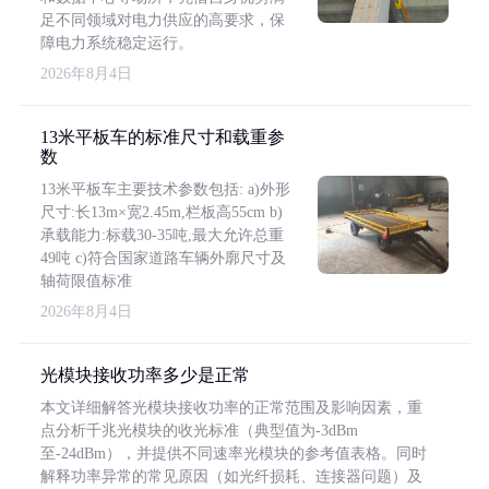
足不同领域对电力供应的高要求，保
障电力系统稳定运行。
2026年8月4日
13米平板车的标准尺寸和载重参
数
13米平板车主要技术参数包括: a)外形
尺寸:长13m×宽2.45m,栏板高55cm b)
承载能力:标载30-35吨,最大允许总重
49吨 c)符合国家道路车辆外廓尺寸及
轴荷限值标准
2026年8月4日
光模块接收功率多少是正常
本文详细解答光模块接收功率的正常范围及影响因素，重
点分析千兆光模块的收光标准（典型值为-3dBm
至-24dBm），并提供不同速率光模块的参考值表格。同时
解释功率异常的常见原因（如光纤损耗、连接器问题）及