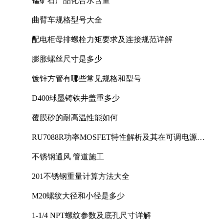
锰矿石产品化合水含量
曲臂车规格型号大全
配电柜母排螺栓力矩要求及连接规范详解
膨胀螺丝尺寸是多少
镀锌方管有哪些常见规格和型号
D400球墨铸铁井盖重多少
覆膜砂的耐高温性能如何
RU7088R功率MOSFET特性解析及其在可调电源设
计中的实践
不锈钢通风 管道施工
201不锈钢重量计算方法大全
M20螺纹大径和小径是多少
1-1/4 NPT螺纹参数及底孔尺寸详解