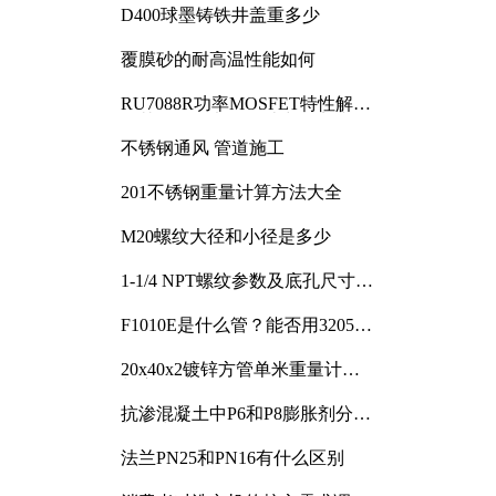
D400球墨铸铁井盖重多少
覆膜砂的耐高温性能如何
RU7088R功率MOSFET特性解析
及其在可调电源设计中的实践
不锈钢通风 管道施工
201不锈钢重量计算方法大全
M20螺纹大径和小径是多少
1-1/4 NPT螺纹参数及底孔尺寸详
解
F1010E是什么管？能否用3205或
3505代换
20x40x2镀锌方管单米重量计算
与应用分析
抗渗混凝土中P6和P8膨胀剂分别
加多少
法兰PN25和PN16有什么区别