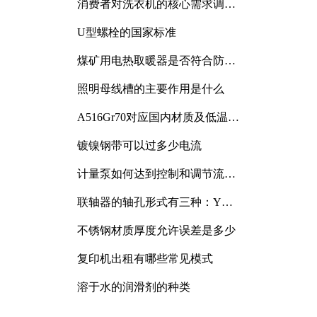
消费者对洗衣机的核心需求调研
与分析
U型螺栓的国家标准
煤矿用电热取暖器是否符合防爆
电气设备标准
照明母线槽的主要作用是什么
A516Gr70对应国内材质及低温冲
击要求解析
镀镍钢带可以过多少电流
计量泵如何达到控制和调节流量
的目的
联轴器的轴孔形式有三种：Y
型、J型、Z型
不锈钢材质厚度允许误差是多少
复印机出租有哪些常见模式
溶于水的润滑剂的种类