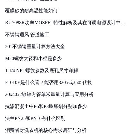
覆膜砂的耐高温性能如何
RU7088R功率MOSFET特性解析及其在可调电源设计中的
实践
不锈钢通风 管道施工
201不锈钢重量计算方法大全
M20螺纹大径和小径是多少
1-1/4 NPT螺纹参数及底孔尺寸详解
F1010E是什么管？能否用3205或3505代换
20x40x2镀锌方管单米重量计算与应用分析
抗渗混凝土中P6和P8膨胀剂分别加多少
法兰PN25和PN16有什么区别
消费者对洗衣机的核心需求调研与分析