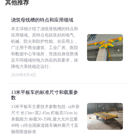
其他推荐
浇筑母线槽的特点和应用领域
本文详细介绍了浇筑母线槽的特点和
应用领域。其特点包括良好的电气、
机械、防火和防护性能。在应用上，
广泛用于商业建筑、工业厂房、医院
和数据中心等场所，凭借自身优势满
足不同领域对电力供应的高要求，保
障电力系统稳定运行。
2026年8月4日
13米平板车的标准尺寸和载重参
数
13米平板车主要技术参数包括: a)外形
尺寸:长13m×宽2.45m,栏板高55cm b)
承载能力:标载30-35吨,最大允许总重
49吨 c)符合国家道路车辆外廓尺寸及
轴荷限值标准