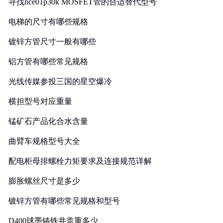
寻找nce01p30k MOSFET管的合适替代型号
电梯的尺寸有哪些规格
镀锌方管尺寸一般有哪些
铝方管有哪些常见规格
光线传媒参投三国的星空爆冷
横担型号对应重量
锰矿石产品化合水含量
曲臂车规格型号大全
配电柜母排螺栓力矩要求及连接规范详解
膨胀螺丝尺寸是多少
镀锌方管有哪些常见规格和型号
D400球墨铸铁井盖重多少