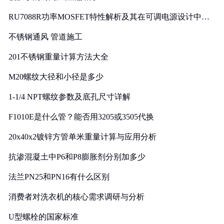
RU7088R功率MOSFET特性解析及其在可调电源设计中的
实践
不锈钢通风 管道施工
201不锈钢重量计算方法大全
M20螺纹大径和小径是多少
1-1/4 NPT螺纹参数及底孔尺寸详解
F1010E是什么管？能否用3205或3505代换
20x40x2镀锌方管单米重量计算与应用分析
抗渗混凝土中P6和P8膨胀剂分别加多少
法兰PN25和PN16有什么区别
消费者对洗衣机的核心需求调研与分析
U型螺栓的国家标准