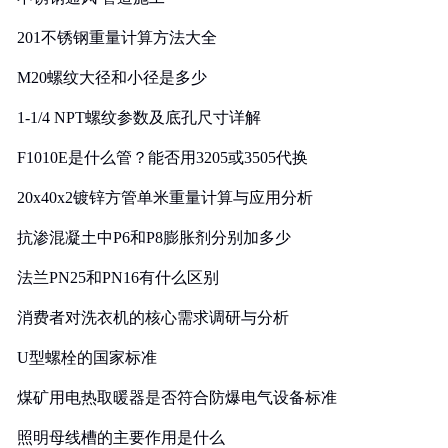
201不锈钢重量计算方法大全
M20螺纹大径和小径是多少
1-1/4 NPT螺纹参数及底孔尺寸详解
F1010E是什么管？能否用3205或3505代换
20x40x2镀锌方管单米重量计算与应用分析
抗渗混凝土中P6和P8膨胀剂分别加多少
法兰PN25和PN16有什么区别
消费者对洗衣机的核心需求调研与分析
U型螺栓的国家标准
煤矿用电热取暖器是否符合防爆电气设备标准
照明母线槽的主要作用是什么