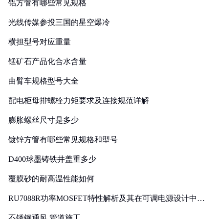
铝方管有哪些常见规格
光线传媒参投三国的星空爆冷
横担型号对应重量
锰矿石产品化合水含量
曲臂车规格型号大全
配电柜母排螺栓力矩要求及连接规范详解
膨胀螺丝尺寸是多少
镀锌方管有哪些常见规格和型号
D400球墨铸铁井盖重多少
覆膜砂的耐高温性能如何
RU7088R功率MOSFET特性解析及其在可调电源设计中的
实践
不锈钢通风 管道施工