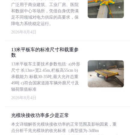
广泛用于商业建筑、工业厂房、医院
和数据中心等场所，凭借自身优势满
足不同领域对电力供应的高要求，保
障电力系统稳定运行。
2026年8月4日
13米平板车的标准尺寸和载重参
数
13米平板车主要技术参数包括: a)外形
尺寸:长13m×宽2.45m,栏板高55cm b)
承载能力:标载30-35吨,最大允许总重
49吨 c)符合国家道路车辆外廓尺寸及
轴荷限值标准
2026年8月4日
光模块接收功率多少是正常
本文详细解答光模块接收功率的正常范围及影响因素，重
点分析千兆光模块的收光标准（典型值为-3dBm