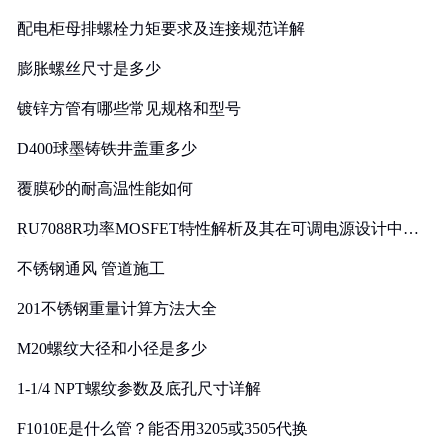
配电柜母排螺栓力矩要求及连接规范详解
膨胀螺丝尺寸是多少
镀锌方管有哪些常见规格和型号
D400球墨铸铁井盖重多少
覆膜砂的耐高温性能如何
RU7088R功率MOSFET特性解析及其在可调电源设计中的
实践
不锈钢通风 管道施工
201不锈钢重量计算方法大全
M20螺纹大径和小径是多少
1-1/4 NPT螺纹参数及底孔尺寸详解
F1010E是什么管？能否用3205或3505代换