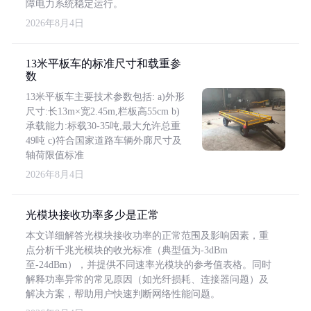
障电力系统稳定运行。
2026年8月4日
13米平板车的标准尺寸和载重参
数
13米平板车主要技术参数包括: a)外形
尺寸:长13m×宽2.45m,栏板高55cm b)
承载能力:标载30-35吨,最大允许总重
49吨 c)符合国家道路车辆外廓尺寸及
轴荷限值标准
2026年8月4日
光模块接收功率多少是正常
本文详细解答光模块接收功率的正常范围及影响因素，重
点分析千兆光模块的收光标准（典型值为-3dBm
至-24dBm），并提供不同速率光模块的参考值表格。同时
解释功率异常的常见原因（如光纤损耗、连接器问题）及
解决方案，帮助用户快速判断网络性能问题。