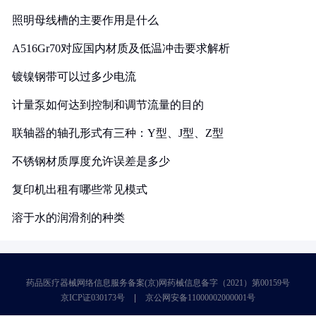
照明母线槽的主要作用是什么
A516Gr70对应国内材质及低温冲击要求解析
镀镍钢带可以过多少电流
计量泵如何达到控制和调节流量的目的
联轴器的轴孔形式有三种：Y型、J型、Z型
不锈钢材质厚度允许误差是多少
复印机出租有哪些常见模式
溶于水的润滑剂的种类
药品医疗器械网络信息服务备案(京)网药械信息备字（2021）第00159号
京ICP证030173号
京公网安备11000002000001号