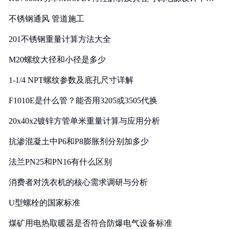
实践
不锈钢通风 管道施工
201不锈钢重量计算方法大全
M20螺纹大径和小径是多少
1-1/4 NPT螺纹参数及底孔尺寸详解
F1010E是什么管？能否用3205或3505代换
20x40x2镀锌方管单米重量计算与应用分析
抗渗混凝土中P6和P8膨胀剂分别加多少
法兰PN25和PN16有什么区别
消费者对洗衣机的核心需求调研与分析
U型螺栓的国家标准
煤矿用电热取暖器是否符合防爆电气设备标准