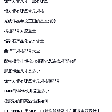
镀锌方管尺寸一般有哪些
铝方管有哪些常见规格
光线传媒参投三国的星空爆冷
横担型号对应重量
锰矿石产品化合水含量
曲臂车规格型号大全
配电柜母排螺栓力矩要求及连接规范详解
膨胀螺丝尺寸是多少
镀锌方管有哪些常见规格和型号
D400球墨铸铁井盖重多少
覆膜砂的耐高温性能如何
RU7088R功率MOSFET特性解析及其在可调电源设计中的