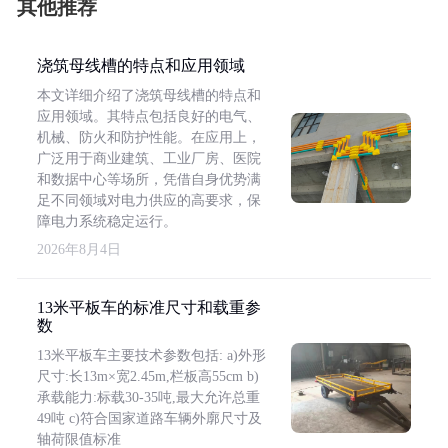
其他推荐
浇筑母线槽的特点和应用领域
本文详细介绍了浇筑母线槽的特点和
应用领域。其特点包括良好的电气、
机械、防火和防护性能。在应用上，
广泛用于商业建筑、工业厂房、医院
和数据中心等场所，凭借自身优势满
足不同领域对电力供应的高要求，保
障电力系统稳定运行。
2026年8月4日
13米平板车的标准尺寸和载重参
数
13米平板车主要技术参数包括: a)外形
尺寸:长13m×宽2.45m,栏板高55cm b)
承载能力:标载30-35吨,最大允许总重
49吨 c)符合国家道路车辆外廓尺寸及
轴荷限值标准