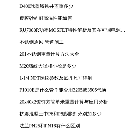
D400球墨铸铁井盖重多少
覆膜砂的耐高温性能如何
RU7088R功率MOSFET特性解析及其在可调电源设
计中的实践
不锈钢通风 管道施工
201不锈钢重量计算方法大全
M20螺纹大径和小径是多少
1-1/4 NPT螺纹参数及底孔尺寸详解
F1010E是什么管？能否用3205或3505代换
20x40x2镀锌方管单米重量计算与应用分析
抗渗混凝土中P6和P8膨胀剂分别加多少
法兰PN25和PN16有什么区别