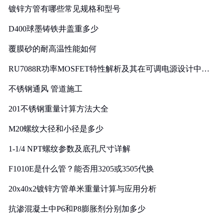
镀锌方管有哪些常见规格和型号
D400球墨铸铁井盖重多少
覆膜砂的耐高温性能如何
RU7088R功率MOSFET特性解析及其在可调电源设计中的
实践
不锈钢通风 管道施工
201不锈钢重量计算方法大全
M20螺纹大径和小径是多少
1-1/4 NPT螺纹参数及底孔尺寸详解
F1010E是什么管？能否用3205或3505代换
20x40x2镀锌方管单米重量计算与应用分析
抗渗混凝土中P6和P8膨胀剂分别加多少