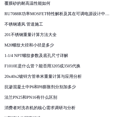
覆膜砂的耐高温性能如何
RU7088R功率MOSFET特性解析及其在可调电源设计中的
实践
不锈钢通风 管道施工
201不锈钢重量计算方法大全
M20螺纹大径和小径是多少
1-1/4 NPT螺纹参数及底孔尺寸详解
F1010E是什么管？能否用3205或3505代换
20x40x2镀锌方管单米重量计算与应用分析
抗渗混凝土中P6和P8膨胀剂分别加多少
法兰PN25和PN16有什么区别
消费者对洗衣机的核心需求调研与分析