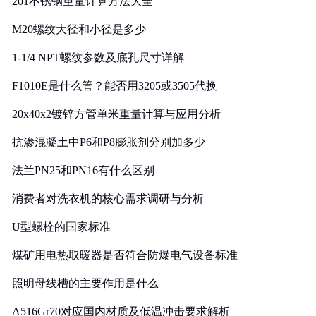
201不锈钢重量计算方法大全
M20螺纹大径和小径是多少
1-1/4 NPT螺纹参数及底孔尺寸详解
F1010E是什么管？能否用3205或3505代换
20x40x2镀锌方管单米重量计算与应用分析
抗渗混凝土中P6和P8膨胀剂分别加多少
法兰PN25和PN16有什么区别
消费者对洗衣机的核心需求调研与分析
U型螺栓的国家标准
煤矿用电热取暖器是否符合防爆电气设备标准
照明母线槽的主要作用是什么
A516Gr70对应国内材质及低温冲击要求解析