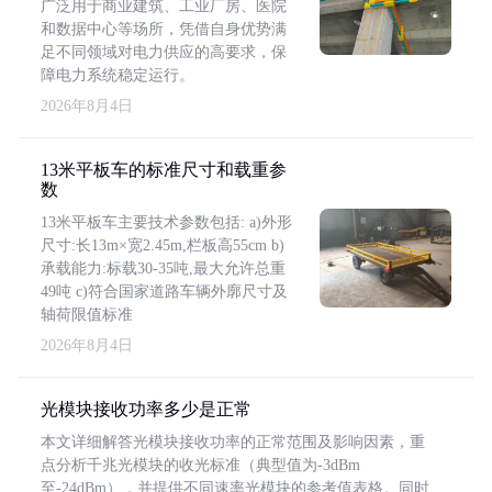
广泛用于商业建筑、工业厂房、医院
和数据中心等场所，凭借自身优势满
足不同领域对电力供应的高要求，保
障电力系统稳定运行。
2026年8月4日
13米平板车的标准尺寸和载重参
数
13米平板车主要技术参数包括: a)外形
尺寸:长13m×宽2.45m,栏板高55cm b)
承载能力:标载30-35吨,最大允许总重
49吨 c)符合国家道路车辆外廓尺寸及
轴荷限值标准
2026年8月4日
光模块接收功率多少是正常
本文详细解答光模块接收功率的正常范围及影响因素，重
点分析千兆光模块的收光标准（典型值为-3dBm
至-24dBm），并提供不同速率光模块的参考值表格。同时