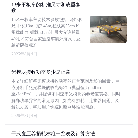
13米平板车的标准尺寸和载重参
数
13米平板车主要技术参数包括: a)外形
尺寸:长13m×宽2.45m,栏板高55cm b)
承载能力:标载30-35吨,最大允许总重
49吨 c)符合国家道路车辆外廓尺寸及
轴荷限值标准
2026年8月4日
光模块接收功率多少是正常
本文详细解答光模块接收功率的正常范围及影响因素，重
点分析千兆光模块的收光标准（典型值为-3dBm
至-24dBm），并提供不同速率光模块的参考值表格。同时
解释功率异常的常见原因（如光纤损耗、连接器问题）及
解决方案，帮助用户快速判断网络性能问题。
2026年8月4日
干式变压器损耗标准一览表及计算方法