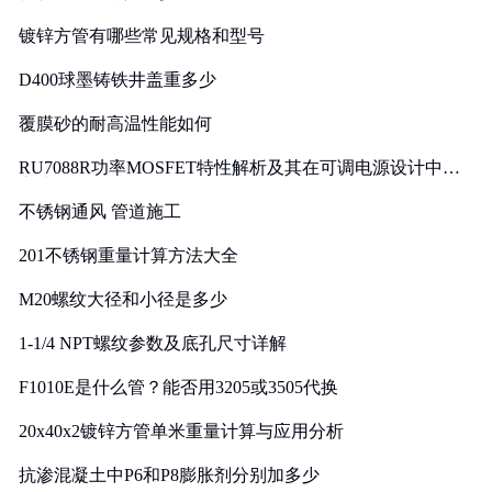
镀锌方管有哪些常见规格和型号
D400球墨铸铁井盖重多少
覆膜砂的耐高温性能如何
RU7088R功率MOSFET特性解析及其在可调电源设计中的
实践
不锈钢通风 管道施工
201不锈钢重量计算方法大全
M20螺纹大径和小径是多少
1-1/4 NPT螺纹参数及底孔尺寸详解
F1010E是什么管？能否用3205或3505代换
20x40x2镀锌方管单米重量计算与应用分析
抗渗混凝土中P6和P8膨胀剂分别加多少