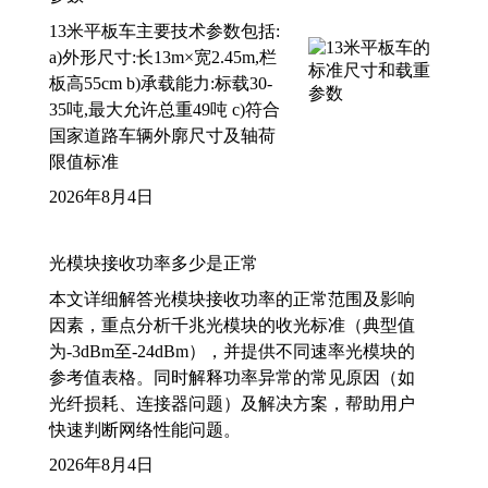
13米平板车主要技术参数包括:
a)外形尺寸:长13m×宽2.45m,栏
板高55cm b)承载能力:标载30-
35吨,最大允许总重49吨 c)符合
国家道路车辆外廓尺寸及轴荷
限值标准
2026年8月4日
光模块接收功率多少是正常
本文详细解答光模块接收功率的正常范围及影响
因素，重点分析千兆光模块的收光标准（典型值
为-3dBm至-24dBm），并提供不同速率光模块的
参考值表格。同时解释功率异常的常见原因（如
光纤损耗、连接器问题）及解决方案，帮助用户
快速判断网络性能问题。
2026年8月4日