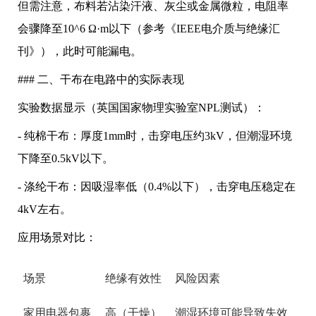
但需注意，布料若沾染汗液、灰尘或金属微粒，电阻率
会骤降至10^6 Ω·m以下（参考《IEEE电介质与绝缘汇
刊》），此时可能漏电。
### 二、干布在电路中的实际表现
实验数据显示（英国国家物理实验室NPL测试）：
- 纯棉干布：厚度1mm时，击穿电压约3kV，但潮湿环境
下降至0.5kV以下。
- 涤纶干布：因吸湿率低（0.4%以下），击穿电压稳定在
4kV左右。
应用场景对比：
场景
绝缘有效性
风险因素
家用电器包裹
高（干燥）
潮湿环境可能导致失效