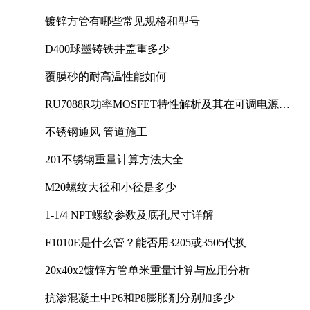
镀锌方管有哪些常见规格和型号
D400球墨铸铁井盖重多少
覆膜砂的耐高温性能如何
RU7088R功率MOSFET特性解析及其在可调电源设
计中的实践
不锈钢通风 管道施工
201不锈钢重量计算方法大全
M20螺纹大径和小径是多少
1-1/4 NPT螺纹参数及底孔尺寸详解
F1010E是什么管？能否用3205或3505代换
20x40x2镀锌方管单米重量计算与应用分析
抗渗混凝土中P6和P8膨胀剂分别加多少