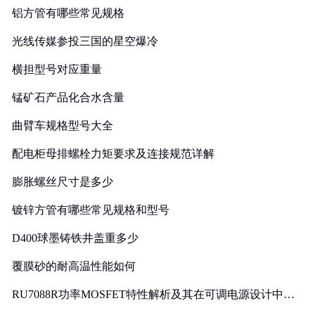
铝方管有哪些常见规格
光线传媒参投三国的星空爆冷
横担型号对应重量
锰矿石产品化合水含量
曲臂车规格型号大全
配电柜母排螺栓力矩要求及连接规范详解
膨胀螺丝尺寸是多少
镀锌方管有哪些常见规格和型号
D400球墨铸铁井盖重多少
覆膜砂的耐高温性能如何
RU7088R功率MOSFET特性解析及其在可调电源设计中的
实践