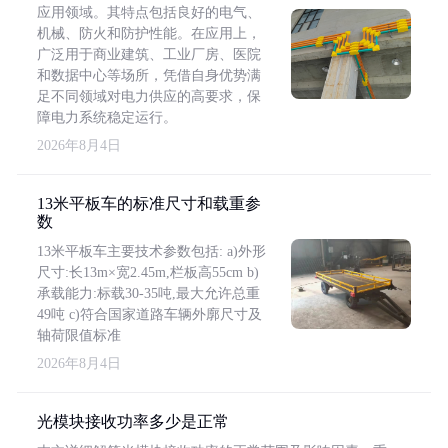
应用领域。其特点包括良好的电气、
机械、防火和防护性能。在应用上，
广泛用于商业建筑、工业厂房、医院
和数据中心等场所，凭借自身优势满
足不同领域对电力供应的高要求，保
障电力系统稳定运行。
2026年8月4日
13米平板车的标准尺寸和载重参
数
13米平板车主要技术参数包括: a)外形
尺寸:长13m×宽2.45m,栏板高55cm b)
承载能力:标载30-35吨,最大允许总重
49吨 c)符合国家道路车辆外廓尺寸及
轴荷限值标准
2026年8月4日
光模块接收功率多少是正常