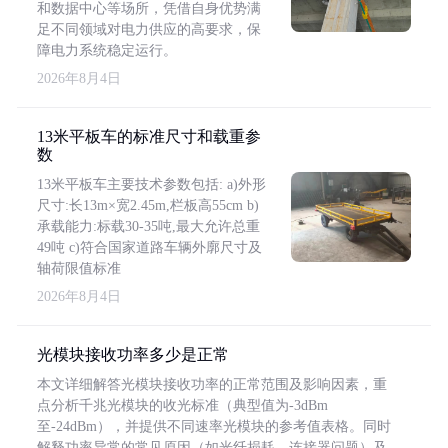
和数据中心等场所，凭借自身优势满
足不同领域对电力供应的高要求，保
障电力系统稳定运行。
2026年8月4日
13米平板车的标准尺寸和载重参
数
13米平板车主要技术参数包括: a)外形
尺寸:长13m×宽2.45m,栏板高55cm b)
承载能力:标载30-35吨,最大允许总重
49吨 c)符合国家道路车辆外廓尺寸及
轴荷限值标准
2026年8月4日
光模块接收功率多少是正常
本文详细解答光模块接收功率的正常范围及影响因素，重
点分析千兆光模块的收光标准（典型值为-3dBm
至-24dBm），并提供不同速率光模块的参考值表格。同时
解释功率异常的常见原因（如光纤损耗、连接器问题）及