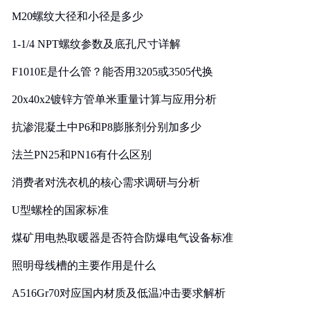
M20螺纹大径和小径是多少
1-1/4 NPT螺纹参数及底孔尺寸详解
F1010E是什么管？能否用3205或3505代换
20x40x2镀锌方管单米重量计算与应用分析
抗渗混凝土中P6和P8膨胀剂分别加多少
法兰PN25和PN16有什么区别
消费者对洗衣机的核心需求调研与分析
U型螺栓的国家标准
煤矿用电热取暖器是否符合防爆电气设备标准
照明母线槽的主要作用是什么
A516Gr70对应国内材质及低温冲击要求解析