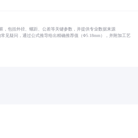
底孔计算，包括外径、螺距、公差等关键参数，并提供专业数据来源
孔尺寸的常见疑问，通过公式推导给出精确推荐值（Φ5.18mm），并附加工艺
药品医疗器械网络信息服务备案(京)网药械信息备字（2021）第00159号