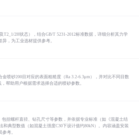
_1/2H状态），结合GB/T 5231-2012标准数据，详细分析其力学
差异，为工业选材提供参考。
砂200目对应的表面粗糙度（Ra 3.2-6.3μm），并对比不同目数
业实践，帮助用户根据需求选择合适的喷砂参数。
力，包括螺杆直径、钻孔尺寸等参数，并依据专业标准（如《混凝土结
方法和典型数值（如混凝土强度C30下设计值约80kN）。内容涵盖安装
员参考。