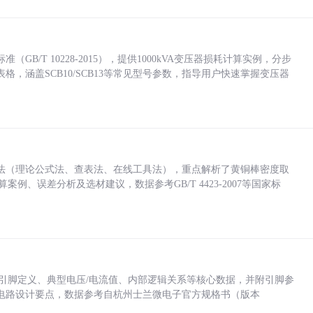
/T 10228-2015），提供1000kVA变压器损耗计算实例，分步
，涵盖SCB10/SCB13等常见型号参数，指导用户快速掌握变压器
法（理论公式法、查表法、在线工具法），重点解析了黄铜棒密度取
计算案例、误差分析及选材建议，数据参考GB/T 4423-2007等国家标
括各引脚定义、典型电压/电流值、内部逻辑关系等核心数据，并附引脚参
电路设计要点，数据参考自杭州士兰微电子官方规格书（版本