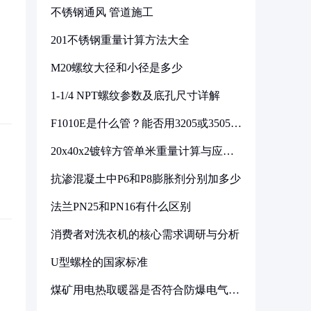
不锈钢通风 管道施工
201不锈钢重量计算方法大全
M20螺纹大径和小径是多少
1-1/4 NPT螺纹参数及底孔尺寸详解
F1010E是什么管？能否用3205或3505代
换
20x40x2镀锌方管单米重量计算与应用
分析
抗渗混凝土中P6和P8膨胀剂分别加多少
法兰PN25和PN16有什么区别
消费者对洗衣机的核心需求调研与分析
U型螺栓的国家标准
煤矿用电热取暖器是否符合防爆电气设
备标准