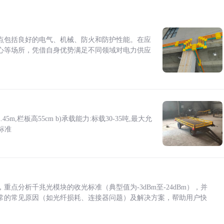
点包括良好的电气、机械、防火和防护性能。在应
心等场所，凭借自身优势满足不同领域对电力供应
5m,栏板高55cm b)承载能力:标载30-35吨,最大允
标准
点分析千兆光模块的收光标准（典型值为-3dBm至-24dBm），并
常的常见原因（如光纤损耗、连接器问题）及解决方案，帮助用户快