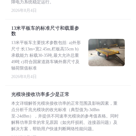
障电力系统稳定运行。
2026年8月4日
13米平板车的标准尺寸和载重参
数
13米平板车主要技术参数包括: a)外形
尺寸:长13m×宽2.45m,栏板高55cm b)
承载能力:标载30-35吨,最大允许总重
49吨 c)符合国家道路车辆外廓尺寸及
轴荷限值标准
2026年8月4日
光模块接收功率多少是正常
本文详细解答光模块接收功率的正常范围及影响因素，重
点分析千兆光模块的收光标准（典型值为-3dBm
至-24dBm），并提供不同速率光模块的参考值表格。同时
解释功率异常的常见原因（如光纤损耗、连接器问题）及
解决方案，帮助用户快速判断网络性能问题。