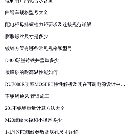
锰矿石产品化合水含量
曲臂车规格型号大全
配电柜母排螺栓力矩要求及连接规范详解
膨胀螺丝尺寸是多少
镀锌方管有哪些常见规格和型号
D400球墨铸铁井盖重多少
覆膜砂的耐高温性能如何
RU7088R功率MOSFET特性解析及其在可调电源设计中的
实践
不锈钢通风 管道施工
201不锈钢重量计算方法大全
M20螺纹大径和小径是多少
1-1/4 NPT螺纹参数及底孔尺寸详解