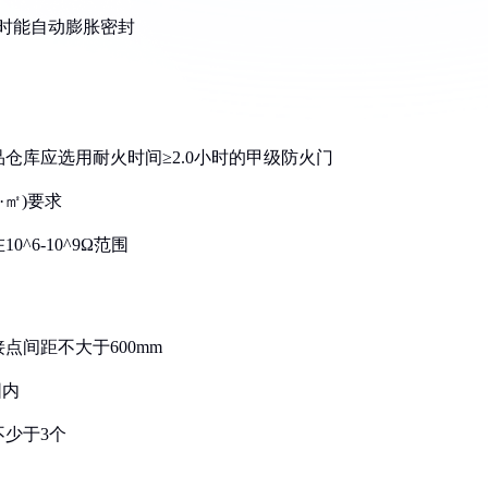
℃时能自动膨胀密封
品仓库应选用耐火时间≥2.0小时的甲级防火门
h·㎡)要求
^6-10^9Ω范围
点间距不大于600mm
围内
不少于3个