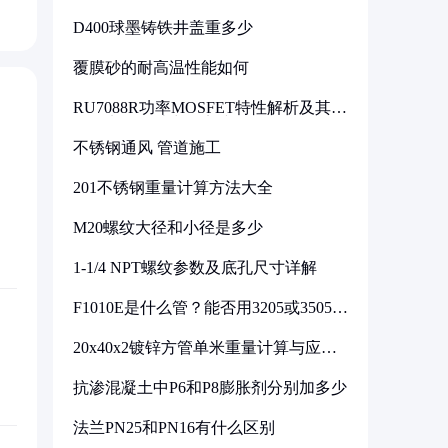
D400球墨铸铁井盖重多少
覆膜砂的耐高温性能如何
RU7088R功率MOSFET特性解析及其在
可调电源设计中的实践
不锈钢通风 管道施工
201不锈钢重量计算方法大全
M20螺纹大径和小径是多少
1-1/4 NPT螺纹参数及底孔尺寸详解
F1010E是什么管？能否用3205或3505代
换
20x40x2镀锌方管单米重量计算与应用
分析
抗渗混凝土中P6和P8膨胀剂分别加多少
法兰PN25和PN16有什么区别