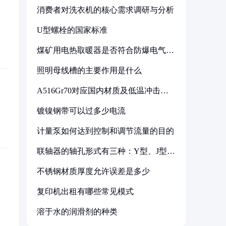
消费者对洗衣机的核心需求调研与分析
U型螺栓的国家标准
煤矿用电热取暖器是否符合防爆电气设
备标准
照明母线槽的主要作用是什么
A516Gr70对应国内材质及低温冲击要
求解析
镀镍钢带可以过多少电流
计量泵如何达到控制和调节流量的目的
联轴器的轴孔形式有三种：Y型、J型、
Z型
不锈钢材质厚度允许误差是多少
复印机出租有哪些常见模式
溶于水的润滑剂的种类