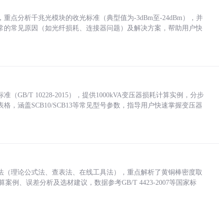
点分析千兆光模块的收光标准（典型值为-3dBm至-24dBm），并
常的常见原因（如光纤损耗、连接器问题）及解决方案，帮助用户快
/T 10228-2015），提供1000kVA变压器损耗计算实例，分步
，涵盖SCB10/SCB13等常见型号参数，指导用户快速掌握变压器
法（理论公式法、查表法、在线工具法），重点解析了黄铜棒密度取
计算案例、误差分析及选材建议，数据参考GB/T 4423-2007等国家标