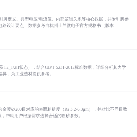
括各引脚定义、典型电压/电流值、内部逻辑关系等核心数据，并附引脚参
电路设计要点，数据参考自杭州士兰微电子官方规格书（版本
_1/2H状态），结合GB/T 5231-2012标准数据，详细分析其力学
差异，为工业选材提供参考。
砂200目对应的表面粗糙度（Ra 3.2-6.3μm），并对比不同目数
业实践，帮助用户根据需求选择合适的喷砂参数。