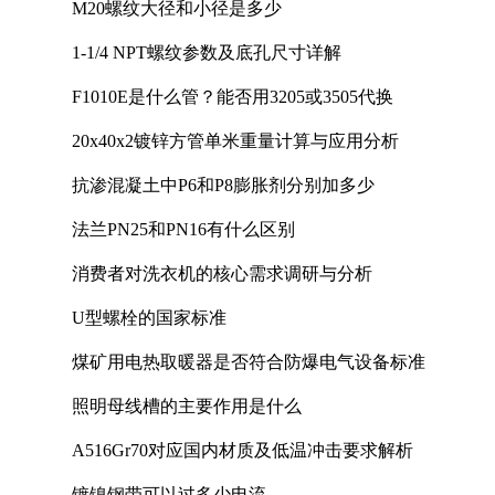
M20螺纹大径和小径是多少
1-1/4 NPT螺纹参数及底孔尺寸详解
F1010E是什么管？能否用3205或3505代换
20x40x2镀锌方管单米重量计算与应用分析
抗渗混凝土中P6和P8膨胀剂分别加多少
法兰PN25和PN16有什么区别
消费者对洗衣机的核心需求调研与分析
U型螺栓的国家标准
煤矿用电热取暖器是否符合防爆电气设备标准
照明母线槽的主要作用是什么
A516Gr70对应国内材质及低温冲击要求解析
镀镍钢带可以过多少电流