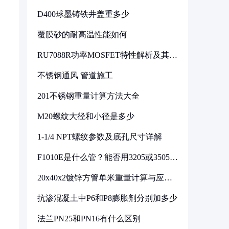
D400球墨铸铁井盖重多少
覆膜砂的耐高温性能如何
RU7088R功率MOSFET特性解析及其在
可调电源设计中的实践
不锈钢通风 管道施工
201不锈钢重量计算方法大全
M20螺纹大径和小径是多少
1-1/4 NPT螺纹参数及底孔尺寸详解
F1010E是什么管？能否用3205或3505代
换
20x40x2镀锌方管单米重量计算与应用
分析
抗渗混凝土中P6和P8膨胀剂分别加多少
法兰PN25和PN16有什么区别