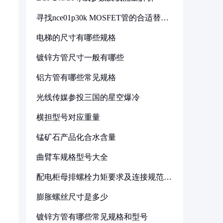
寻找nce01p30k MOSFET管的合适替代
型号
电梯的尺寸有哪些规格
镀锌方管尺寸一般有哪些
铝方管有哪些常见规格
光线传媒参投三国的星空爆冷
横担型号对应重量
锰矿石产品化合水含量
曲臂车规格型号大全
配电柜母排螺栓力矩要求及连接规范详
解
膨胀螺丝尺寸是多少
镀锌方管有哪些常见规格和型号