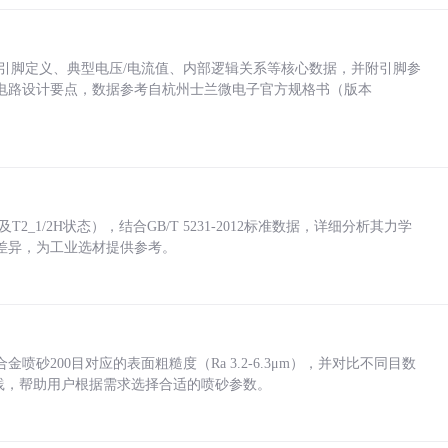
括各引脚定义、典型电压/电流值、内部逻辑关系等核心数据，并附引脚参
电路设计要点，数据参考自杭州士兰微电子官方规格书（版本
_1/2H状态），结合GB/T 5231-2012标准数据，详细分析其力学
差异，为工业选材提供参考。
砂200目对应的表面粗糙度（Ra 3.2-6.3μm），并对比不同目数
业实践，帮助用户根据需求选择合适的喷砂参数。