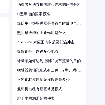
消费者对洗衣机的核心需求调研与分析
U型螺栓的国家标准
煤矿用电热取暖器是否符合防爆电气设
备标准
照明母线槽的主要作用是什么
A516Gr70对应国内材质及低温冲击要
求解析
镀镍钢带可以过多少电流
计量泵如何达到控制和调节流量的目的
联轴器的轴孔形式有三种：Y型、J型、
Z型
不锈钢材质厚度允许误差是多少
复印机出租有哪些常见模式
溶于水的润滑剂的种类