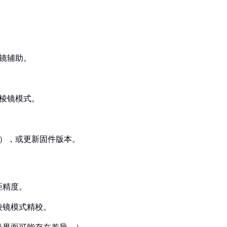
棱镜辅助。
有棱镜模式。
】），或更新固件版本。
距精度。
棱镜模式精校。