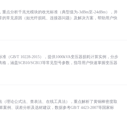
点分析千兆光模块的收光标准（典型值为-3dBm至-24dBm），并
常的常见原因（如光纤损耗、连接器问题）及解决方案，帮助用户快
/T 10228-2015），提供1000kVA变压器损耗计算实例，分步
，涵盖SCB10/SCB13等常见型号参数，指导用户快速掌握变压器
法（理论公式法、查表法、在线工具法），重点解析了黄铜棒密度取
计算案例、误差分析及选材建议，数据参考GB/T 4423-2007等国家标