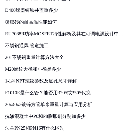
D400球墨铸铁井盖重多少
覆膜砂的耐高温性能如何
RU7088R功率MOSFET特性解析及其在可调电源设计中的
实践
不锈钢通风 管道施工
201不锈钢重量计算方法大全
M20螺纹大径和小径是多少
1-1/4 NPT螺纹参数及底孔尺寸详解
F1010E是什么管？能否用3205或3505代换
20x40x2镀锌方管单米重量计算与应用分析
抗渗混凝土中P6和P8膨胀剂分别加多少
法兰PN25和PN16有什么区别