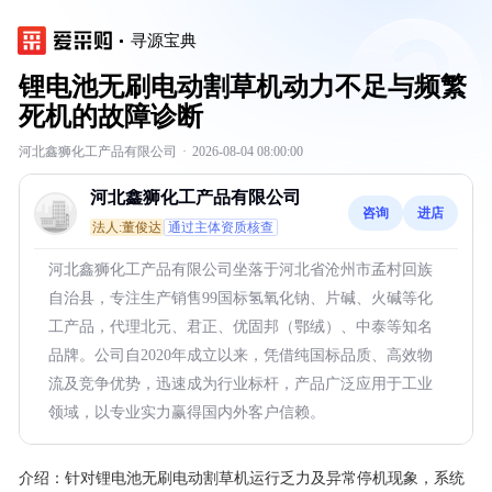
寻源宝典
锂电池无刷电动割草机动力不足与频繁
死机的故障诊断
河北鑫狮化工产品有限公司
·
2026-08-04 08:00:00
河北鑫狮化工产品有限公司
咨询
进店
法人:董俊达
通过主体资质核查
河北鑫狮化工产品有限公司坐落于河北省沧州市孟村回族
自治县，专注生产销售99国标氢氧化钠、片碱、火碱等化
工产品，代理北元、君正、优固邦（鄂绒）、中泰等知名
品牌。公司自2020年成立以来，凭借纯国标品质、高效物
流及竞争优势，迅速成为行业标杆，产品广泛应用于工业
领域，以专业实力赢得国内外客户信赖。
介绍：
针对锂电池无刷电动割草机运行乏力及异常停机现象，系统