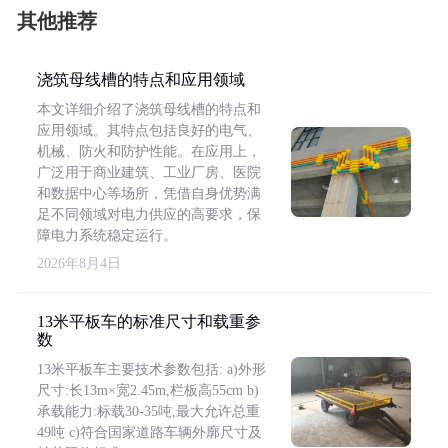
其他推荐
浇筑母线槽的特点和应用领域
本文详细介绍了浇筑母线槽的特点和
应用领域。其特点包括良好的电气、
机械、防火和防护性能。在应用上，
广泛用于商业建筑、工业厂房、医院
和数据中心等场所，凭借自身优势满
足不同领域对电力供应的高要求，保
障电力系统稳定运行。
2026年8月4日
13米平板车的标准尺寸和载重参
数
13米平板车主要技术参数包括: a)外形
尺寸:长13m×宽2.45m,栏板高55cm b)
承载能力:标载30-35吨,最大允许总重
49吨 c)符合国家道路车辆外廓尺寸及