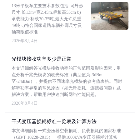
13米平板车主要技术参数包括: a)外形
尺寸:长13m×宽2.45m,栏板高55cm b)
承载能力:标载30-35吨,最大允许总重
49吨 c)符合国家道路车辆外廓尺寸及
轴荷限值标准
2026年8月4日
光模块接收功率多少是正常
本文详细解答光模块接收功率的正常范围及影响因素，重
点分析千兆光模块的收光标准（典型值为-3dBm
至-24dBm），并提供不同速率光模块的参考值表格。同时
解释功率异常的常见原因（如光纤损耗、连接器问题）及
解决方案，帮助用户快速判断网络性能问题。
2026年8月4日
干式变压器损耗标准一览表及计算方法
本文详细解析干式变压器空载损耗、负载损耗的国家标准
（GB/T 10228-2015），提供1000kVA变压器损耗计算实