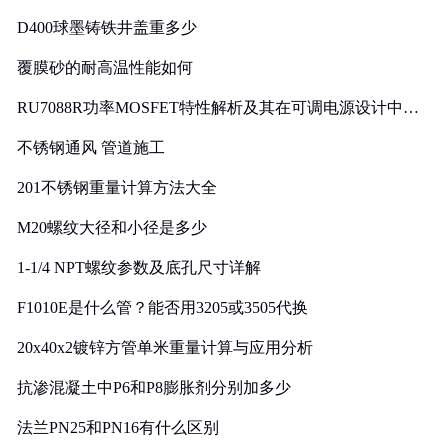
D400球墨铸铁井盖重多少
覆膜砂的耐高温性能如何
RU7088R功率MOSFET特性解析及其在可调电源设计中的
实践
不锈钢通风 管道施工
201不锈钢重量计算方法大全
M20螺纹大径和小径是多少
1-1/4 NPT螺纹参数及底孔尺寸详解
F1010E是什么管？能否用3205或3505代换
20x40x2镀锌方管单米重量计算与应用分析
抗渗混凝土中P6和P8膨胀剂分别加多少
法兰PN25和PN16有什么区别