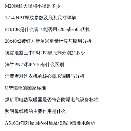
M20螺纹大径和小径是多少
1-1/4 NPT螺纹参数及底孔尺寸详解
F1010E是什么管？能否用3205或3505代换
20x40x2镀锌方管单米重量计算与应用分析
抗渗混凝土中P6和P8膨胀剂分别加多少
法兰PN25和PN16有什么区别
消费者对洗衣机的核心需求调研与分析
U型螺栓的国家标准
煤矿用电热取暖器是否符合防爆电气设备标准
照明母线槽的主要作用是什么
A516Gr70对应国内材质及低温冲击要求解析