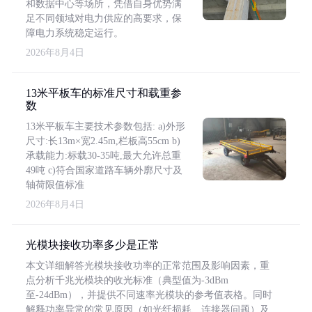
和数据中心等场所，凭借自身优势满
足不同领域对电力供应的高要求，保
障电力系统稳定运行。
2026年8月4日
13米平板车的标准尺寸和载重参
数
13米平板车主要技术参数包括: a)外形
尺寸:长13m×宽2.45m,栏板高55cm b)
承载能力:标载30-35吨,最大允许总重
49吨 c)符合国家道路车辆外廓尺寸及
轴荷限值标准
2026年8月4日
光模块接收功率多少是正常
本文详细解答光模块接收功率的正常范围及影响因素，重
点分析千兆光模块的收光标准（典型值为-3dBm
至-24dBm），并提供不同速率光模块的参考值表格。同时
解释功率异常的常见原因（如光纤损耗、连接器问题）及