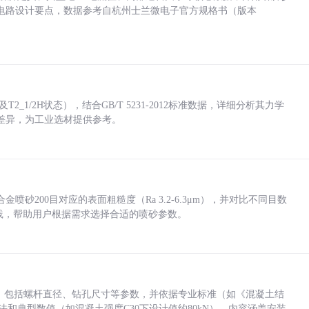
电路设计要点，数据参考自杭州士兰微电子官方规格书（版本
_1/2H状态），结合GB/T 5231-2012标准数据，详细分析其力学
差异，为工业选材提供参考。
砂200目对应的表面粗糙度（Ra 3.2-6.3μm），并对比不同目数
业实践，帮助用户根据需求选择合适的喷砂参数。
力，包括螺杆直径、钻孔尺寸等参数，并依据专业标准（如《混凝土结
方法和典型数值（如混凝土强度C30下设计值约80kN）。内容涵盖安装