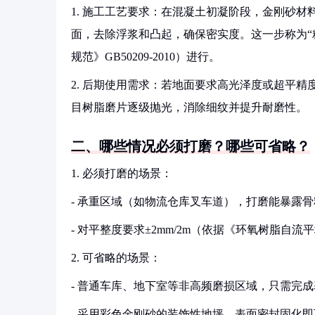
1. 施工工艺要求：在混凝土初凝阶段，金刚砂
面，去除浮浆和凸起，确保密实度。这一步称为“
规范》GB50209-2010）进行。
2. 后期使用需求：若地面要求高光泽度或超平精度
目树脂磨片逐级抛光，消除细纹并提升耐磨性。
二、哪些情况必须打磨？哪些可省略？
1. 必须打磨的场景：
- 承重区域（如物流仓库叉车道），打磨能暴露
- 对平整度要求±2mm/2m（依据《环氧树脂自流平地
2. 可省略的场景：
- 普通车库、地下室等非高频磨损区域，只需完
- 采用彩色金刚砂的装饰性地坪，表面密封固化即