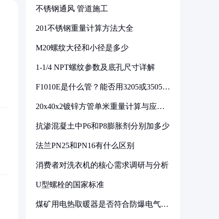
不锈钢通风 管道施工
201不锈钢重量计算方法大全
M20螺纹大径和小径是多少
1-1/4 NPT螺纹参数及底孔尺寸详解
F1010E是什么管？能否用3205或3505代
换
20x40x2镀锌方管单米重量计算与应用
分析
抗渗混凝土中P6和P8膨胀剂分别加多少
法兰PN25和PN16有什么区别
消费者对洗衣机的核心需求调研与分析
U型螺栓的国家标准
煤矿用电热取暖器是否符合防爆电气设
备标准