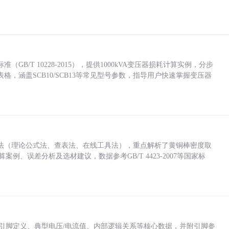
/T 10228-2015），提供1000kVA变压器损耗计算实例，分步
，涵盖SCB10/SCB13等常见型号参数，指导用户快速掌握变压器
法（理论公式法、查表法、在线工具法），重点解析了黄铜棒密度取
计算案例、误差分析及选材建议，数据参考GB/T 4423-2007等国家标
括各引脚定义、典型电压/电流值、内部逻辑关系等核心数据，并附引脚参