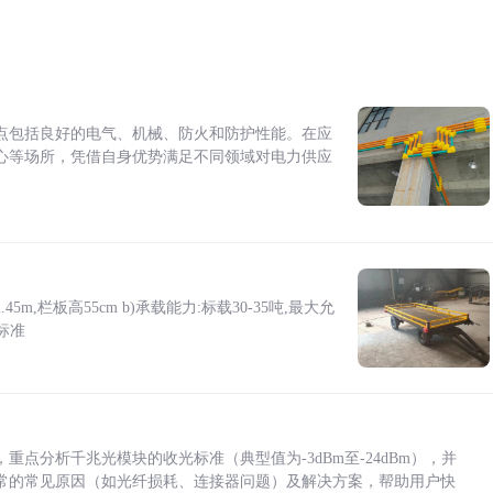
点包括良好的电气、机械、防火和防护性能。在应
心等场所，凭借自身优势满足不同领域对电力供应
5m,栏板高55cm b)承载能力:标载30-35吨,最大允
标准
点分析千兆光模块的收光标准（典型值为-3dBm至-24dBm），并
常的常见原因（如光纤损耗、连接器问题）及解决方案，帮助用户快