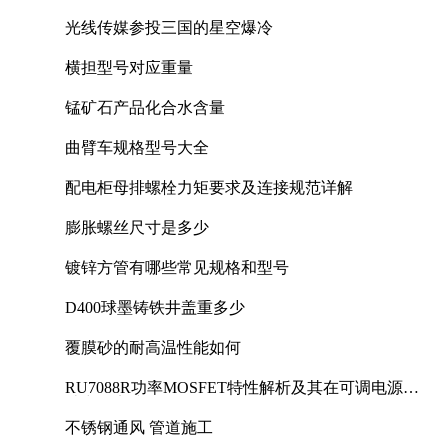
光线传媒参投三国的星空爆冷
横担型号对应重量
锰矿石产品化合水含量
曲臂车规格型号大全
配电柜母排螺栓力矩要求及连接规范详解
膨胀螺丝尺寸是多少
镀锌方管有哪些常见规格和型号
D400球墨铸铁井盖重多少
覆膜砂的耐高温性能如何
RU7088R功率MOSFET特性解析及其在可调电源设
计中的实践
不锈钢通风 管道施工