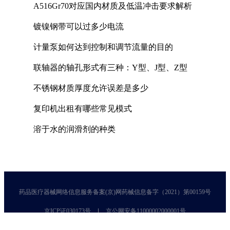
A516Gr70对应国内材质及低温冲击要求解析
镀镍钢带可以过多少电流
计量泵如何达到控制和调节流量的目的
联轴器的轴孔形式有三种：Y型、J型、Z型
不锈钢材质厚度允许误差是多少
复印机出租有哪些常见模式
溶于水的润滑剂的种类
药品医疗器械网络信息服务备案(京)网药械信息备字（2021）第00159号
京ICP证030173号
京公网安备11000002000001号