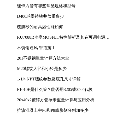
镀锌方管有哪些常见规格和型号
D400球墨铸铁井盖重多少
覆膜砂的耐高温性能如何
RU7088R功率MOSFET特性解析及其在可调电源设
计中的实践
不锈钢通风 管道施工
201不锈钢重量计算方法大全
M20螺纹大径和小径是多少
1-1/4 NPT螺纹参数及底孔尺寸详解
F1010E是什么管？能否用3205或3505代换
20x40x2镀锌方管单米重量计算与应用分析
抗渗混凝土中P6和P8膨胀剂分别加多少