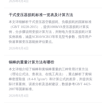
2026年8月4日
干式变压器损耗标准一览表及计算方法
本文详细解析干式变压器空载损耗、负载损耗的国家标准
（GB/T 10228-2015），提供1000kVA变压器损耗计算实
例，分步骤说明变损计算方法，并附电力变压器损耗计算
实例表格，涵盖SCB10/SCB13等常见型号参数，指导用户
快速掌握变压器能效评估要点。
2026年8月4日
铜棒的重量计算方法有哪些
本文详细介绍了铜棒和黄铜棒重量的三种常用计算方法
（理论公式法、查表法、在线工具法），重点解析了黄铜
棒密度取值（8.4-8.7g/cm³）和计算公式的差异，并提供实
际计算案例、误差分析及选材建议，数据参考GB/T 4423-
2007等国家标准。
2026年8月4日