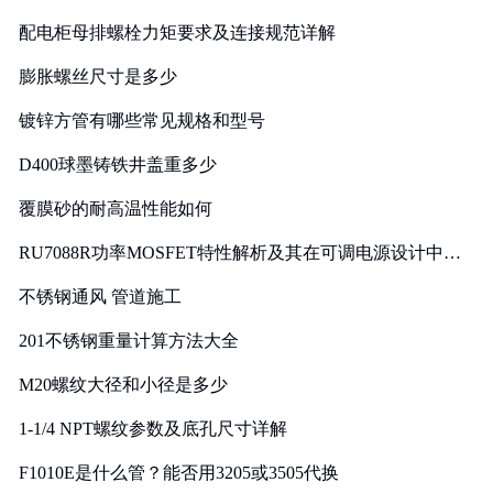
配电柜母排螺栓力矩要求及连接规范详解
膨胀螺丝尺寸是多少
镀锌方管有哪些常见规格和型号
D400球墨铸铁井盖重多少
覆膜砂的耐高温性能如何
RU7088R功率MOSFET特性解析及其在可调电源设计中的
实践
不锈钢通风 管道施工
201不锈钢重量计算方法大全
M20螺纹大径和小径是多少
1-1/4 NPT螺纹参数及底孔尺寸详解
F1010E是什么管？能否用3205或3505代换