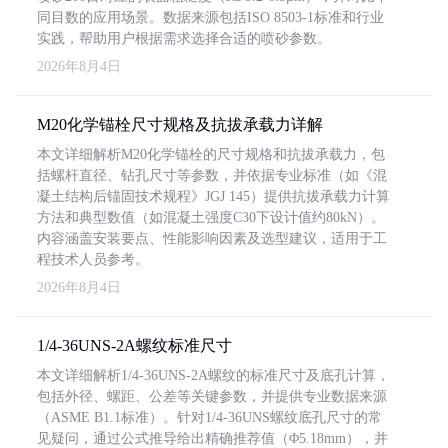
同目数的应用场景。数据来源包括ISO 8503-1标准和行业
实践，帮助用户根据需求选择合适的喷砂参数。
2026年8月4日
M20化学锚栓尺寸规格及抗拔承载力详解
本文详细解析M20化学锚栓的尺寸规格和抗拔承载力，包
括螺杆直径、钻孔尺寸等参数，并依据专业标准（如《混
凝土结构后锚固技术规程》JGJ 145）提供抗拔承载力计算
方法和典型数值（如混凝土强度C30下设计值约80kN）。
内容涵盖安装要点、性能影响因素及选型建议，适用于工
程技术人员参考。
2026年8月4日
1/4-36UNS-2A螺纹标准尺寸
本文详细解析1/4-36UNS-2A螺纹的标准尺寸及底孔计算，
包括外径、螺距、公差等关键参数，并提供专业数据来源
（ASME B1.1标准）。针对1/4-36UNS螺纹底孔尺寸的常
见疑问，通过公式推导给出精确推荐值（Φ5.18mm），并