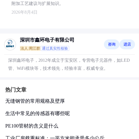
附加工艺建议与扩展知识。
2026年8月4日
深圳市鑫环电子有限公司
咨询
进店
法人:周江群
通过真实性核验
深圳鑫环电子，2012年成立于宝安区，专营电子元器件，如LED
管、WiFi模块等，技术领先，经验丰富，权威专业。
热门文章
无缝钢管的常用规格及壁厚
生活中常见的传感器有哪些呢
PE100管材的含义是什么
工业厂房载重标准：一平方米能承受多少公斤