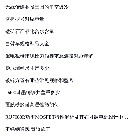
光线传媒参投三国的星空爆冷
横担型号对应重量
锰矿石产品化合水含量
曲臂车规格型号大全
配电柜母排螺栓力矩要求及连接规范详解
膨胀螺丝尺寸是多少
镀锌方管有哪些常见规格和型号
D400球墨铸铁井盖重多少
覆膜砂的耐高温性能如何
RU7088R功率MOSFET特性解析及其在可调电源设计中的
实践
不锈钢通风 管道施工