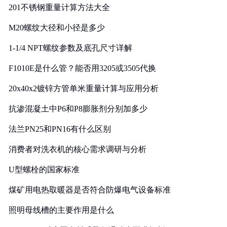
201不锈钢重量计算方法大全
M20螺纹大径和小径是多少
1-1/4 NPT螺纹参数及底孔尺寸详解
F1010E是什么管？能否用3205或3505代换
20x40x2镀锌方管单米重量计算与应用分析
抗渗混凝土中P6和P8膨胀剂分别加多少
法兰PN25和PN16有什么区别
消费者对洗衣机的核心需求调研与分析
U型螺栓的国家标准
煤矿用电热取暖器是否符合防爆电气设备标准
照明母线槽的主要作用是什么