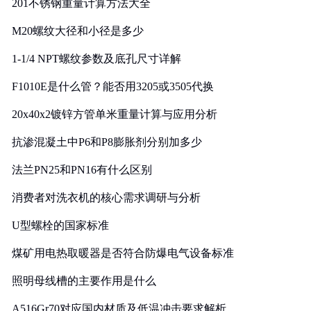
201不锈钢重量计算方法大全
M20螺纹大径和小径是多少
1-1/4 NPT螺纹参数及底孔尺寸详解
F1010E是什么管？能否用3205或3505代换
20x40x2镀锌方管单米重量计算与应用分析
抗渗混凝土中P6和P8膨胀剂分别加多少
法兰PN25和PN16有什么区别
消费者对洗衣机的核心需求调研与分析
U型螺栓的国家标准
煤矿用电热取暖器是否符合防爆电气设备标准
照明母线槽的主要作用是什么
A516Gr70对应国内材质及低温冲击要求解析