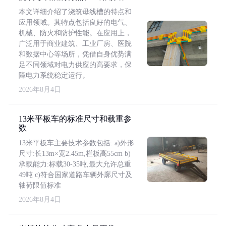
本文详细介绍了浇筑母线槽的特点和
应用领域。其特点包括良好的电气、
机械、防火和防护性能。在应用上，
广泛用于商业建筑、工业厂房、医院
和数据中心等场所，凭借自身优势满
足不同领域对电力供应的高要求，保
障电力系统稳定运行。
2026年8月4日
13米平板车的标准尺寸和载重参
数
13米平板车主要技术参数包括: a)外形
尺寸:长13m×宽2.45m,栏板高55cm b)
承载能力:标载30-35吨,最大允许总重
49吨 c)符合国家道路车辆外廓尺寸及
轴荷限值标准
2026年8月4日