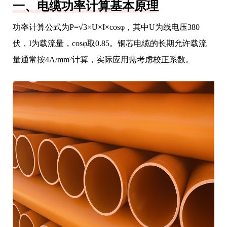
一、电缆功率计算基本原理
功率计算公式为P=√3×U×I×cosφ，其中U为线电压380
伏，I为载流量，cosφ取0.85。铜芯电缆的长期允许载流
量通常按4A/mm²计算，实际应用需考虑校正系数。