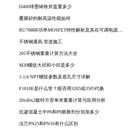
D400球墨铸铁井盖重多少
覆膜砂的耐高温性能如何
RU7088R功率MOSFET特性解析及其在可调电源设
计中的实践
不锈钢通风 管道施工
201不锈钢重量计算方法大全
M20螺纹大径和小径是多少
1-1/4 NPT螺纹参数及底孔尺寸详解
F1010E是什么管？能否用3205或3505代换
20x40x2镀锌方管单米重量计算与应用分析
抗渗混凝土中P6和P8膨胀剂分别加多少
法兰PN25和PN16有什么区别