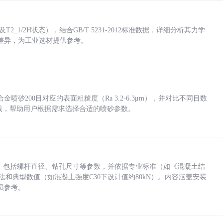
_1/2H状态），结合GB/T 5231-2012标准数据，详细分析其力学
差异，为工业选材提供参考。
砂200目对应的表面粗糙度（Ra 3.2-6.3μm），并对比不同目数
业实践，帮助用户根据需求选择合适的喷砂参数。
力，包括螺杆直径、钻孔尺寸等参数，并依据专业标准（如《混凝土结
方法和典型数值（如混凝土强度C30下设计值约80kN）。内容涵盖安装
员参考。