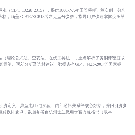
/T 10228-2015），提供1000kVA变压器损耗计算实例，分步
，涵盖SCB10/SCB13等常见型号参数，指导用户快速掌握变压器
法（理论公式法、查表法、在线工具法），重点解析了黄铜棒密度取
计算案例、误差分析及选材建议，数据参考GB/T 4423-2007等国家标
括各引脚定义、典型电压/电流值、内部逻辑关系等核心数据，并附引脚参
电路设计要点，数据参考自杭州士兰微电子官方规格书（版本