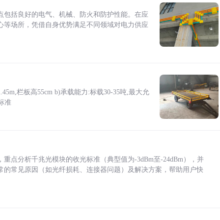
点包括良好的电气、机械、防火和防护性能。在应
心等场所，凭借自身优势满足不同领域对电力供应
5m,栏板高55cm b)承载能力:标载30-35吨,最大允
标准
点分析千兆光模块的收光标准（典型值为-3dBm至-24dBm），并
常的常见原因（如光纤损耗、连接器问题）及解决方案，帮助用户快