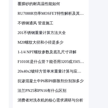
覆膜砂的耐高温性能如何
RU7088R功率MOSFET特性解析及其在
可调电源设计中的实践
不锈钢通风 管道施工
201不锈钢重量计算方法大全
M20螺纹大径和小径是多少
1-1/4 NPT螺纹参数及底孔尺寸详解
F1010E是什么管？能否用3205或3505代
换
20x40x2镀锌方管单米重量计算与应用
分析
抗渗混凝土中P6和P8膨胀剂分别加多少
法兰PN25和PN16有什么区别
消费者对洗衣机的核心需求调研与分析