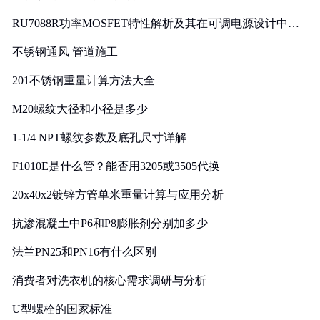
RU7088R功率MOSFET特性解析及其在可调电源设计中的
实践
不锈钢通风 管道施工
201不锈钢重量计算方法大全
M20螺纹大径和小径是多少
1-1/4 NPT螺纹参数及底孔尺寸详解
F1010E是什么管？能否用3205或3505代换
20x40x2镀锌方管单米重量计算与应用分析
抗渗混凝土中P6和P8膨胀剂分别加多少
法兰PN25和PN16有什么区别
消费者对洗衣机的核心需求调研与分析
U型螺栓的国家标准